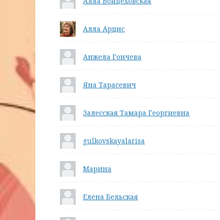
Алла Войцеховская
Алла Арцис
Анжела Гончева
Яна Тарасевич
Залесская Тамара Георгиевна
gulkovskayalarisa
Марина
Елена Бельская