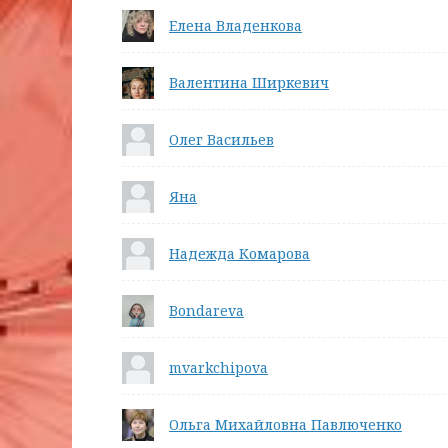
Елена Владенкова
Валентина Ширкевич
Олег Васильев
Яна
Надежда Комарова
Bondareva
mvarkchipova
Ольга Михайловна Павлюченко