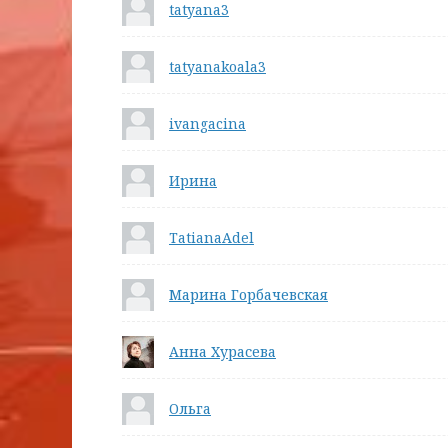
tatyana3
tatyanakoala3
ivangacina
Ирина
TatianaAdel
Марина Горбачевская
Анна Хурасева
Ольга