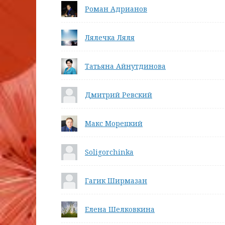
Роман Адрианов
Лялечка Ляля
Татьяна Айнутдинова
Дмитрий Ревский
Макс Морецкий
Soligorchinka
Гагик Ширмазан
Елена Шелковкина