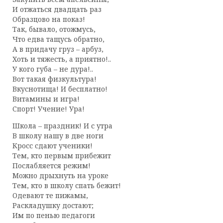
И отжаться двадцать раз
Образцово на показ!
Так, бывало, отожмусь,
Что едва тащусь обратно,
А в придачу груз – арбуз,
Хоть и тяжесть, а приятно!..
У кого губа – не дура!..
Вот такая физкультура!
Вкуснотища! И бесплатно!
Витамины и игра!
Спорт! Учение! Ура!
Школа – праздник! И с утра
В школу нашу в две ноги
Кросс сдают ученики!
Тем, кто первым прибежит
Послабляется режим!
Можно дрыхнуть на уроке
Тем, кто в школу спать бежит!
Одевают те пижамы,
Раскладушку достают;
Им по пенью педагоги