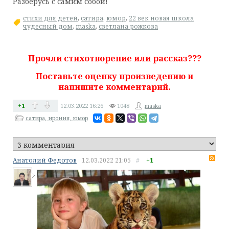
Разберусь с самим собой!
стихи для детей
,
сатира
,
юмор
,
22 век новая школа
чудесный дом
,
maska
,
светлана рожкова
Прочли стихотворение или рассказ???
Поставьте оценку произведению и
напишите комментарий.
+1
12.03.2022
16:26
1048
maska
сатира, ирония, юмор
RS
Анатолий Федотов
12.03.2022
21:05
#
+1