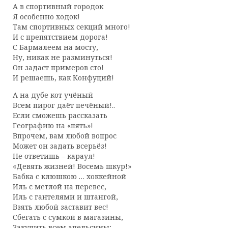
А в спортивный городок
Я особенно ходок!
Там спортивных секций много!
И с препятствием дорога!
С Бармалеем на мосту,
Ну, никак не разминуться!
Он задаст примеров сто!
И решаешь, как Конфуций!
А на дубе кот учёный
Всем пирог даёт печёный!..
Если сможешь рассказать
Географию на «пять»!
Впрочем, вам любой вопрос
Может он задать всерьёз!
Не ответишь – караул!
«Девять жизней! Восемь шкур!»
Бабка с клюшкою … хоккейной
Иль с метлой на перевес,
Иль с гантелями и штангой,
Взять любой заставит вес!
Сбегать с сумкой в магазины,
Закупить всем апельсины;