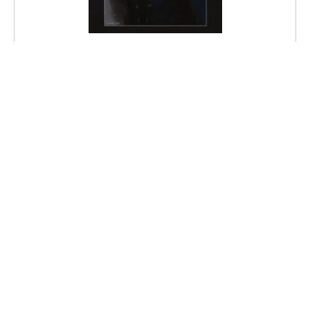
Француз
СКАЧАТЬ КНИГУ
Международный союз писателей имени святых Кирилла и
Мефодия
© 2026
О проекте
Правила сайта
Политика
конфиденциальности