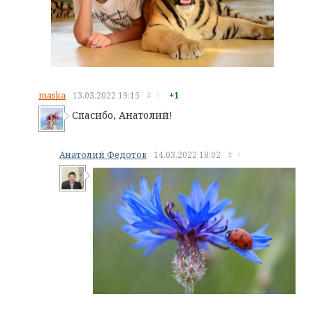
maska
13.03.2022
19:15
#
↑
+1
Спасибо, Анатолий!
Анатолий Федотов
14.03.2022
18:02
#
↑