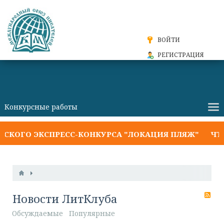
ВОЙТИ
РЕГИСТРАЦИЯ
КОГО ЭКСПРЕСС-КОНКУРСА "ЛОКАЦИЯ ПЛЯЖ"
ЧТО 
Новости ЛитКлуба
RS
Обсуждаемые
Популярные