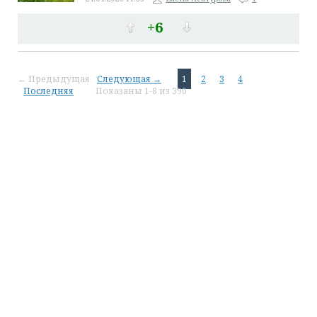
+6
← Предыдущая
Следующая →
1
2
3
4
Последняя
Показаны 1-8 из 390