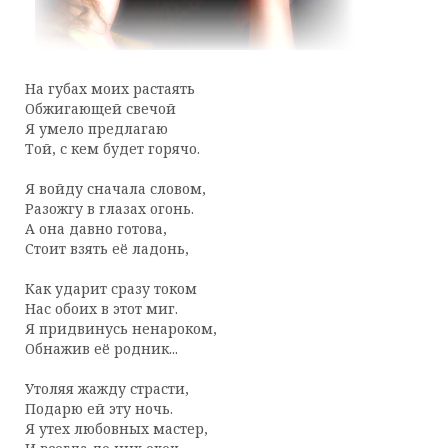
На губах моих растаять
Обжигающей свечой
Я умело предлагаю
Той, с кем будет горячо.
Я войду сначала словом,
Разожгу в глазах огонь.
А она давно готова,
Стоит взять её ладонь,
Как ударит сразу током
Нас обоих в этот миг.
Я придвинусь ненароком,
Обнажив её родник...
Утоляя жажду страсти,
Подарю ей эту ночь.
Я утех любовных мастер,