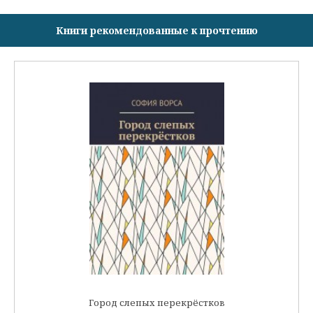
Книги рекомендованные к прочтению
Город слепых перекрёстков