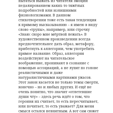
пытаться выжать из читателя эмоции
педалированием каких-то тяжёлых
подробностей или излишними
физиологизмами. В данном
стихотворении тоже есть такая тенденция
к прямому высказыванию – я имею в виду
слово «трупы», например, или строчку
«Знаю: скоро мне мёртвой лежать». В
художественном произведении всегда
предпочтительнее дать образ, метафору,
прибегнуть к аллегории, чем употребить
прямое название. Образ, аллегория
воздействуют на читательское
воображение, проникают в сознание с
помощью ассоциаций, а не лупят по голове
реалистичными и даже
натуралистичными картинами ужасов.
Этот закон касается не только темы смерти,
конечно – но и любых других. И ещё не
очень понятно, что значит «отлетевшие
души чту» – здесь речь идёт о том, что
героиня их считает, то есть пересчитывает,
или почитает, то есть уважает? Для меня
смысл остался невнятным. А вот сам сюжет