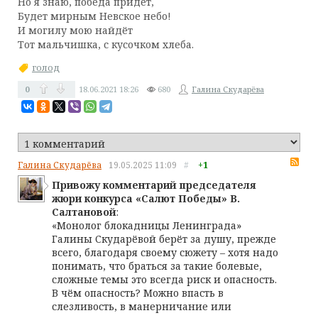
Но я знаю, победа придёт,
Будет мирным Невское небо!
И могилу мою найдёт
Тот мальчишка, с кусочком хлеба.
голод
0
18.06.2021
18:26
680
Галина Скударёва
RS
Галина Скударёва
19.05.2025
11:09
#
+1
Привожу комментарий председателя
жюри конкурса «Салют Победы» В.
Салтановой
:
«Монолог блокадницы Ленинграда»
Галины Скударёвой берёт за душу, прежде
всего, благодаря своему сюжету – хотя надо
понимать, что браться за такие болевые,
сложные темы это всегда риск и опасность.
В чём опасность? Можно впасть в
слезливость, в манерничание или