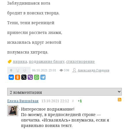
Заблудившаяся нота
бродит в поисках творца.
Тени, тени вереницей
принесли рассвета знамя,
исказилась вдруг зевотой
полумаска хитреца.
лирика
,
подражание блоку
,
стихотворение
0
06.10.2021
23:01
598
Александр Гордеев
RS
Елена Вишнёвая
13.10.2021
22:12
#
+1
Интересное подражание!
По-моему, в предпоследней строке —
опечатка. «ИсказилАсь» полумаска, если я
правильно поняла текст.