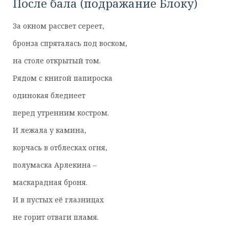
После бала (подражание Блоку)
За окном рассвет сереет,
бронза спряталась под воском,
на столе открытый том.
Рядом с книгой папироска
одинокая бледнеет
перед утренним костром.
И лежала у камина,
корчась в отблесках огня,
полумаска Арлекина –
маскарадная броня.
И в пустых её глазницах
не горит отваги пламя.