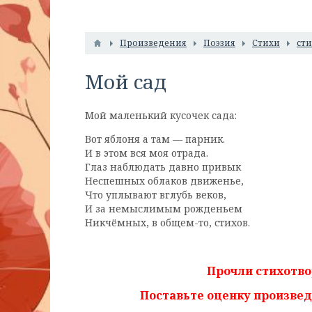
Произведения
Поэзия
Стихи
ст
Мой сад
Мой маленький кусочек сада:
Вот яблоня а там — парник.
И в этом вся моя отрада.
Глаз наблюдать давно привык
Неспешных облаков движенье,
Что уплывают вглубь веков,
И за немыслимым рожденьем
Никчёмных, в общем-то, стихов.
Прочли стихотво
Поставьте оценку произве