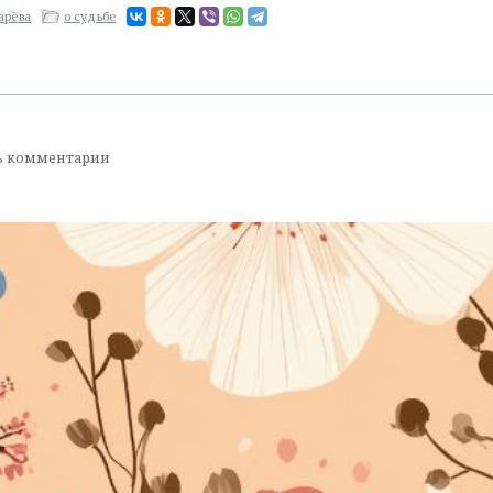
арёва
о судьбе
ь комментарии