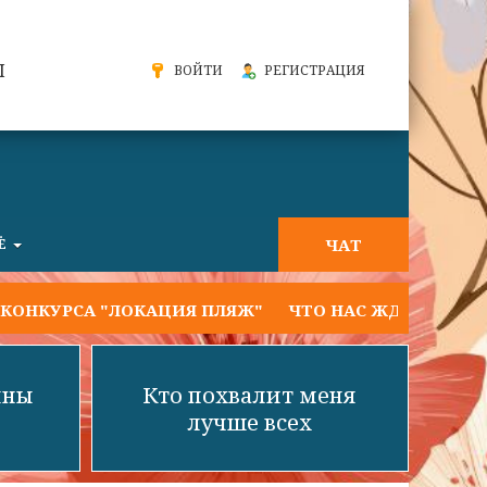
Ы
ВОЙТИ
РЕГИСТРАЦИЯ
ЧАТ
Ё
КУРСА "ЛОКАЦИЯ ПЛЯЖ"
ЧТО НАС ЖДЁТ НА ТЕКУЩЕЙ
нны
Кто похвалит меня
лучше всех