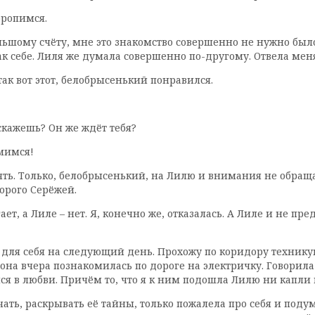
оропимся.
большому счёту, мне это знакомство совершенно не нужно бы
так себе. Лиля же думала совершенно по-другому. Отвела меня
ак вот этот, белобрысенький понравился.
 скажешь? Он же ждёт тебя?
мимся!
ять. Только, белобрысенький, на Лилю и внимания не обраща
торого Серёжей.
, а Лиле – нет. Я, конечно же, отказалась. А Лиле и не пре
 для себя на следующий день. Прохожу по коридору технику
а вчера познакомилась по дороге на электричку. Говорила о 
лся в любви. Причём то, что я к ним подошла Лилю ни капли 
чать, раскрывать её тайны, только пожалела про себя и подум