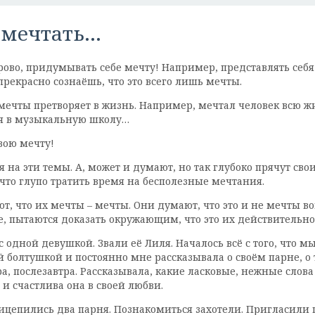
 мечтать…
здорово, придумывать себе мечту! Например, представлять се
прекрасно сознаёшь, что это всего лишь мечты.
 мечты претворяет в жизнь. Например, мечтал человек всю ж
ся в музыкальную школу…
свою мечту!
 на эти темы. А, может и думают, но так глубоко прячут сво
 что глупо тратить время на бесполезные мечтания.
т, что их мечты – мечты. Они думают, что это и не мечты в
е, пытаются доказать окружающим, что это их действительно
 одной девушкой. Звали её Лиля. Началось всё с того, что 
 болтушкой и постоянно мне рассказывала о своём парне, о т
а, послезавтра. Рассказывала, какие ласковые, нежные слова 
 и счастлива она в своей любви.
цепились два парня. Познакомиться захотели. Пригласили п