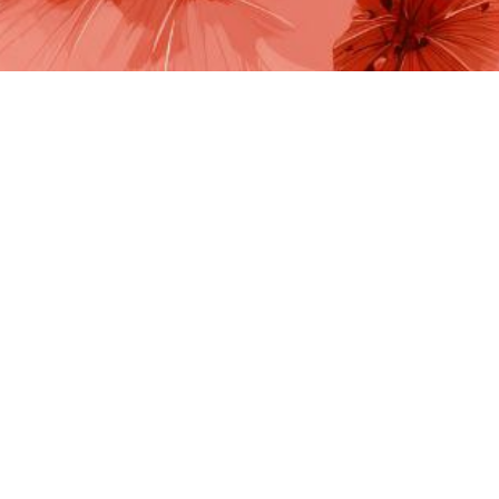
О проекте
© 2026
лла и Мефодия
Политика к