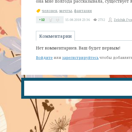
она мне полгода рассказывала, существует 
человек
,
мечты
,
фантазия
+12
15.08.2018
23:36
2732
Zelchik Гу
Комментарии
Нет комментариев. Ваш будет первым!
Войдите
или
зарегистрируйтесь
чтобы добавлят