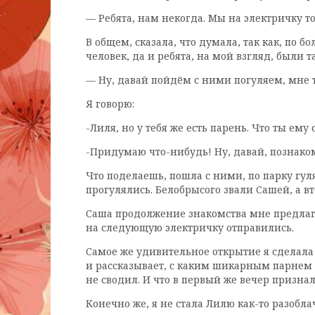
— Ребята, нам некогда. Мы на электричку т
В общем, сказала, что думала, так как, по 
человек, да и ребята, на мой взгляд, были 
— Ну, давай пойдём с ними погуляем, мне т
Я говорю:
-Лиля, но у тебя же есть парень. Что ты ему
-Придумаю что-нибудь! Ну, давай, познако
Что поделаешь, пошла с ними, по парку гул
прогулялись. Белобрысого звали Сашей, а в
Саша продолжение знакомства мне предлагает
на следующую электричку отправились.
Самое же удивительное открытие я сделала
и рассказывает, с каким шикарным парнем он
не сводил. И что в первый же вечер призна
Конечно же, я не стала Лилю как-то разобла