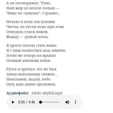
А он отговаривал: "Рано.
Наш мир
из начала
создан —
Чище не сыщешь". Странно…
Начало и ноль так похожи:
Чисты, но пусты ведь при этом.
Отведала голод кожей,
Жажду — душой поэта.
Я просто хотела стать выше
И с ним вознестись над землёю.
Летит же теперь на крыши
Полный антоним покоя.
Ругал и кричал, что не был
Закон непознания сложен…
Наказывай, падай, небо.
Путь наш давно проложен.
Аудиофайл:
adele-skyfall.mp3