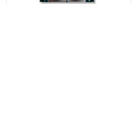
Новый вид
СКАЧАТЬ КНИГУ
Международный союз писателей имени святых Кирилла и
Мефодия
© 2026
О проекте
Правила сайта
Политика
конфиденциальности