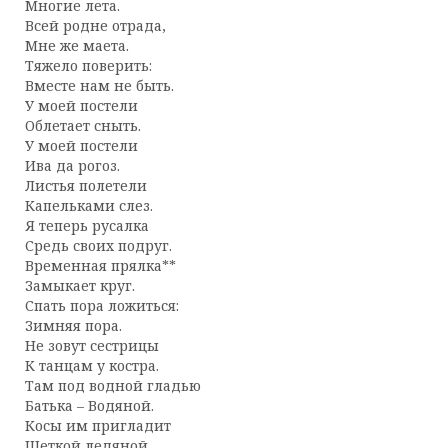
Многие лета.
Всей родне отрада,
Мне же маета.
Тяжело поверить:
Вместе нам не быть.
У моей постели
Облетает сныть.
У моей постели
Ива да рогоз.
Листья полетели
Капельками слез.
Я теперь русалка
Средь своих подруг.
Временная прялка**
Замыкает круг.
Спать пора ложиться:
Зимняя пора.
Не зовут сестрицы
К танцам у костра.
Там под водной гладью
Батька – Водяной.
Косы им пригладит
Щеткой ледяной.