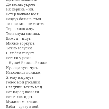
До весны укроет
Их перина – ил.
Ветер волком воет.
Воздух больно стыл.
Только мне не спится.
Терпеливо жду.
Тенькнула синица.
Вижу я – идут.
Милые воркуют,
Точно голубки.
О любви токуют.
Встали у реки.
– Ну же! Ближе…Ближе…
Ну, еще чуть-чуть…
Наклонись пониже:
Я зову нырнуть.
Голос мой русалий.
Сладкий, точно мед.
Вот народ позвали.
Вот толпа идет.
Мужики молчали.
Бабы – сразу в вой: