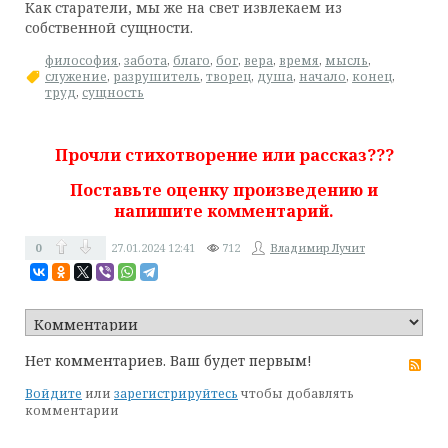
Как старатели, мы же на свет извлекаем из
собственной сущности.
философия
,
забота
,
благо
,
бог
,
вера
,
время
,
мысль
,
служение
,
разрушитель
,
творец
,
душа
,
начало
,
конец
,
труд
,
сущность
Прочли стихотворение или рассказ???
Поставьте оценку произведению и
напишите комментарий.
0
27.01.2024
12:41
712
Владимир Лучит
Нет комментариев. Ваш будет первым!
RS
Войдите
или
зарегистрируйтесь
чтобы добавлять
комментарии