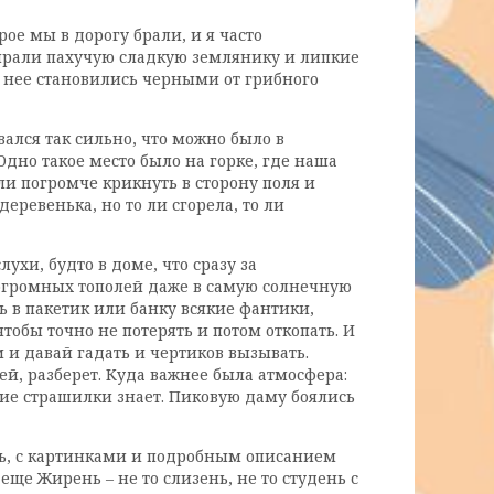
ое мы в дорогу брали, и я часто
обирали пахучую сладкую землянику и липкие
у нее становились черными от грибного
вался так сильно, что можно было в
Одно такое место было на горке, где наша
ли погромче крикнуть в сторону поля и
деревенька, но то ли сгорела, то ли
хи, будто в доме, что сразу за
т огромных тополей даже в самую солнечную
ь в пакетик или банку всякие фантики,
тобы точно не потерять и потом откопать. И
м и давай гадать и чертиков вызывать.
ей, разберет. Куда важнее была атмосфера:
акие страшилки знает. Пиковую даму боялись
сть, с картинками и подробным описанием
е Жирень – не то слизень, не то студень с