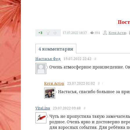
Пост
+3
17.07.2022
18:37
934
Кэти Астэр
4 комментария
Настасья Фед
19.07.2022
22:42
#
Очень атмосферное произведение. Оку
Кэти Астэр
23.07.2022
01:02
#
↑
Настасья, спасибо большое за пр
VitaLina
23.07.2022
09:48
#
Чуть не пропустила такую замечательн
родное. Очень ярко и достоверно пе
для взрослых события. Для ребёнка 