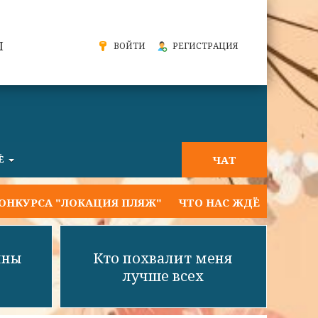
Ы
ВОЙТИ
РЕГИСТРАЦИЯ
ЧАТ
Ё
А "ЛОКАЦИЯ ПЛЯЖ"
ЧТО НАС ЖДЁТ НА ТЕКУЩЕЙ НЕ
нны
Кто похвалит меня
лучше всех