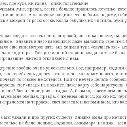
лес, где куда ни глянь – одни толстенькие
ами. Мне, правда, всегда больше нравилось печенье, котор
в, ни печенья. А на опушке рощицы, что поближе к дому, с
ь в мокрой от росы осоке. Когда бабушка их чистила, руки 
которая тогда казалась очень широкой, почти как шоссе, нагре
льные – вдавить в него камешки и даже выложить свое имя. 
было еще километров пять. Мы ходили туда «слушать эхо». Ес
, да не один раз. Говорили, в той стороне когда-то тоже была 
е, пропавшие, жители откликаются нам.
евне вообще очень увлекательно. Вот, например, ходили слу
, как перейдешь дорогу в тот конец – холодком повеет, и о
почему-то совсем не хотелось. Или от нечего делать собереш
роешь этот «клад» на полянке, даже карту себе нарисуешь, ч
 исчез? Вот и очередная загадка! А, бывало, совсем осмелее
 мужа мне обещал, правда, с именем ошибся, но кто их, черт
ми спрячемся на терраске, свет погасим и вспоминаем, кто к
уда мы узнали и про других существ. Книжка была про нечи
 только не было: Леший, Водяной, Кикимора, Банник… Был ещ