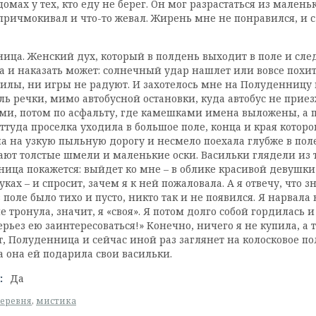
омах у тех, кто еду не берег. Он мог разрастаться из мален
ричмокивал и что-то жевал. Жирень мне не понравился, и с 
ца. Женский дух, который в полдень выходит в поле и следи
ца и наказать может: солнечный удар нашлет или вовсе похит
 милы, ни игры не радуют. И захотелось мне на Полуденницу 
оль речки, мимо автобусной остановки, куда автобус не прие
ми, потом по асфальту, где камешками имена выложены, а 
ттуда проселка уходила в большое поле, конца и края котор
а на узкую пыльную дорогу и несмело поехала глубже в поле. 
лавают толстые шмели и маленькие оски. Васильки глядели
нница покажется: выйдет ко мне – в облике красивой девушки
х – и спросит, зачем я к ней пожаловала. А я отвечу, что зн
в поле было тихо и пусто, никто так и не появился. Я нарвала
 тронула, значит, я «своя». Я потом долго собой гордилась и
ерьез ею заинтересоваться!» Конечно, ничего я не купила, а 
т, Полуденница и сейчас иной раз заглянет на колосковое п
а она ей подарила свои васильки.
:
Да
еревня
,
мистика