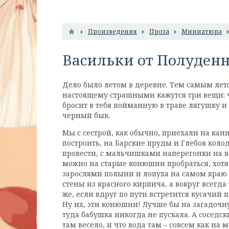
Произведения
Проза
Миниатюра
Васильки от Полуден
Дело было летом в деревне. Тем самым лето
настоящему страшными кажутся три вещи: ч
бросит в тебя пойманную в траве лягушку 
черный бык.
Мы с сестрой, как обычно, приехали на ка
построить, на Барские пруды и Глебов коло
провести, с мальчишками наперегонки на ве
можно на старые конюшни пробраться, хотя 
зарослями полыни и лопуха на самом кра
стены из красного кирпича, а вокруг всегд
же, если вдруг по пути встретится кусачий 
Ну их, эти конюшни! Лучше бы на загадочну
туда бабушка никогда не пускала. А соседск
там весело, и что вода там – совсем как на 