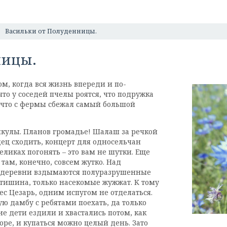
Васильки от Полуденницы.
ницы.
м, когда вся жизнь впереди и по-
то у соседей пчелы роятся, что подружка
и что с фермы сбежал самый большой
никулы. Планов громадье! Шалаш за речкой
дец сходить, концерт для односельчан
ликах погонять – это вам не шутки. Еще
там, конечно, совсем жутко. Над
ю деревни вздымаются полуразрушенные
а тишина, только насекомые жужжат. К тому
пес Цезарь, одним испугом не отделаться.
ю дамбу с ребятами поехать, да только
ие дети ездили и хвастались потом, как
море, и купаться можно целый день. Зато