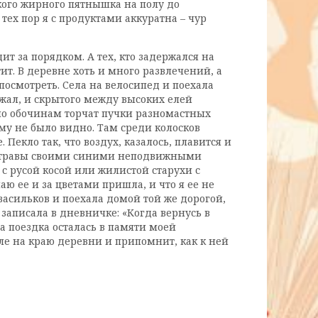
ького жирного пятнышка на полу до
тех пор я с продуктами аккуратна – чур
т за порядком. А тех, кто задержался на
ит. В деревне хоть и много развлечений, а
посмотреть. Села на велосипед и поехала
зжал, и скрытого между высоких елей
по обочинам торчат пучки разномастных
ому не было видно. Там среди колосков
Пекло так, что воздух, казалось, плавится и
 из травы своими синими неподвижными
 с русой косой или жилистой старухи с
аю ее и за цветами пришла, и что я ее не
 васильков и поехала домой той же дорогой,
 записала в дневничке: «Когда вернусь в
та поездка осталась в памяти моей
оле на краю деревни и припомнит, как к ней