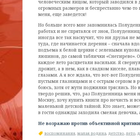
человеческим лицом, который заводился в д
огромных размеров и беспрестанно чем-то п
меня, еще заведется!
Но больше всего мне запомнилась Полуденни
работах и не спрятался от зноя, Полуденни
иногда все так наскучит, что ни друзья не
туда, где начинается деревня – сначала вд
подъема к белой церкви с зелеными купола
люпинов, до самой таблички «Снегирево». О
каждое лето расцветали васильки. Я свернул
дрожит, а в нем, как в сладком киселе, п
глазами. А я все ждала, что вот-вот Полуде
пустыми глазницами и с острым серпом в рука
боюсь, хотя от жути поджилки тряслись. Но 
твердо решив, что, раз Полуденница меня не
Москву, хочу купить книги про нечисть и вс
маленькой детской тайной. Кто знает, може
в гости однажды заходила смелая девочка, 
Не возражаю против объективной критики
воспоминания
,
малая родина
,
детство
,
лето
,
д