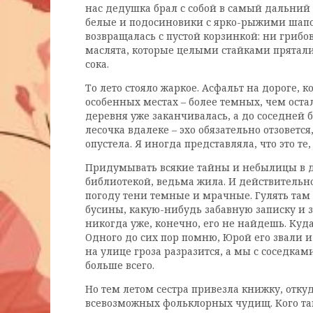
нас дедушка брал с собой в самый дальний 
белые и подосиновики с ярко-рыжими шапочк
возвращалась с пустой корзинкой: ни грибо
маслята, которые целыми стайками пряталис
сока.
То лето стояло жаркое. Асфальт на дороге, 
особенных местах – более темных, чем оста
деревня уже заканчивалась, а до соседней 
лесочка вдалеке – эхо обязательно отзовется
опустела. Я иногда представляла, что это т
Придумывать всякие тайны и небылицы в дер
библиотекой, ведьма жила. И действительно
погоду тени темные и мрачные. Гулять там 
бусины, какую-нибудь забавную записку и за
никогда уже, конечно, его не найдешь. Куда
Одного до сих пор помню, Юрой его звали и
на улице гроза разразится, а мы с соседка
больше всего.
Но тем летом сестра привезла книжку, отк
всевозможных фольклорных чудищ. Кого там