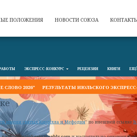
НЫЕ ПОЛОЖЕНИЯ
НОВОСТИ СОЮЗА
КОНТАКТ
РАБОТЫ
ЭКСПРЕСС-КОНКУРС
РЕЦЕНЗИИ
КНИГИ
ЕЩ
 2026"
РЕЗУЛЬТАТЫ ИЮЛЬСКОГО ЭКСПРЕСС-КОНКУ
ке
ей имени святых Кирилла и Мефодия
" по внешней ссылке
h
а
pafikotamojokerto.weebly.com
и настоятельно рекомендуе