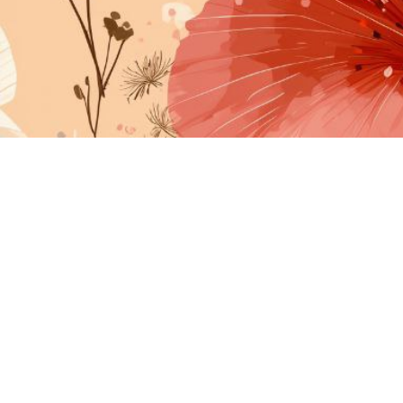
Международный союз писателей имени святых Кирилла
-->