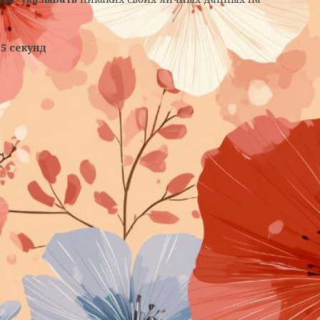
з
4
секунд