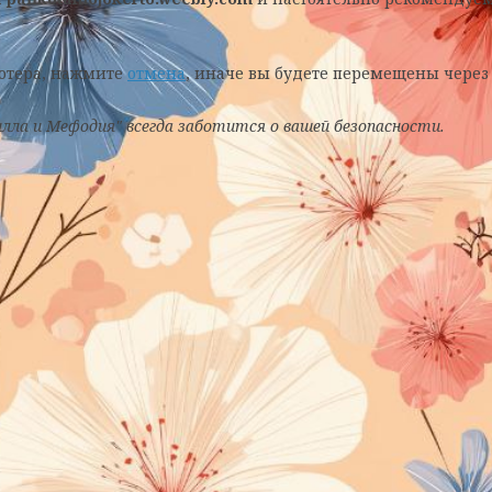
ьютера, нажмите
отмена
, иначе вы будете перемещены чере
ла и Мефодия" всегда заботится о вашей безопасности.