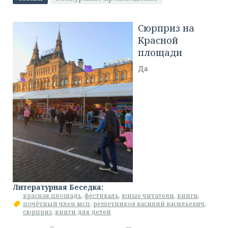
Сюрприз на
Красной
площади
Да
Литературная Беседка:
красная площадь
,
фестиваль
,
юные читатели
,
книги
,
почётный член мсп
,
решетников василий васильевич
,
сюрприз
,
книги для детей