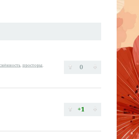
0
снённость
,
просторы
,
+1