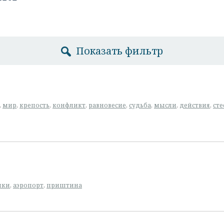
Показать фильтр
,
мир
,
крепость
,
конфликт
,
равновесие
,
судьба
,
мысли
,
действия
,
сте
ики
,
аэропорт
,
приштина