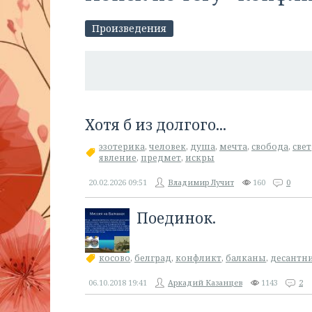
Произведения
Хотя б из долгого...
эзотерика
,
человек
,
душа
,
мечта
,
свобода
,
свет
явление
,
предмет
,
искры
20.02.2026
09:51
Владимир Лучит
160
0
Поединок.
косово
,
белград
,
конфликт
,
балканы
,
десантн
06.10.2018
19:41
Аркадий Казанцев
1143
2