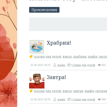
Произведения
Храбрин!
поэзия для детей
,
юмор
,
храбрин
,
maska
,
свет
25.06.2022
20:33
maska
Стихи для детей
841
Завтра!
поэзия для детей
,
юмор
,
завтра
,
maska
,
светла
25.06.2022
20:30
maska
Стихи для детей
986