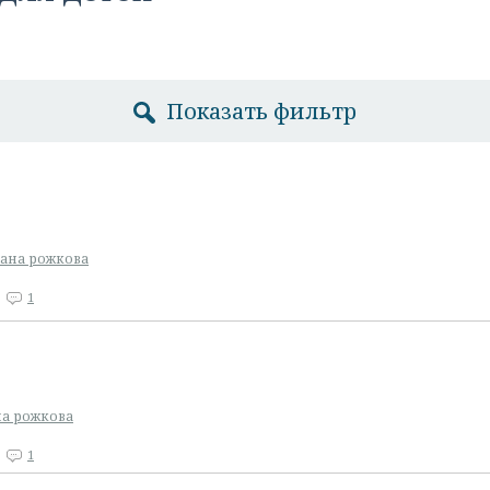
Показать фильтр
лана рожкова
1
на рожкова
1