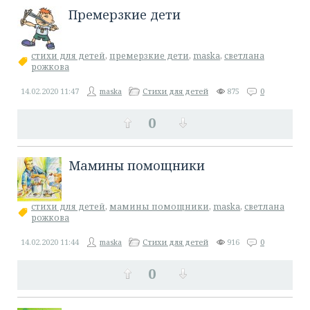
​Премерзкие дети
стихи для детей
,
премерзкие дети
,
maska
,
светлана
рожкова
14.02.2020
11:47
maska
Стихи для детей
875
0
0
​Мамины помощники
стихи для детей
,
мамины помощники
,
​maska
,
светлана
рожкова
14.02.2020
11:44
maska
Стихи для детей
916
0
0