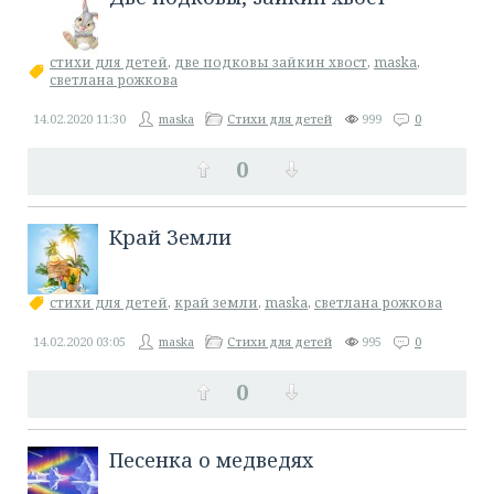
стихи для детей
,
две подковы зайкин хвост
,
maska
,
светлана рожкова
14.02.2020
11:30
maska
Стихи для детей
999
0
0
Край Земли
стихи для детей
,
край земли
,
maska
,
светлана рожкова
14.02.2020
03:05
maska
Стихи для детей
995
0
0
​Песенка о медведях