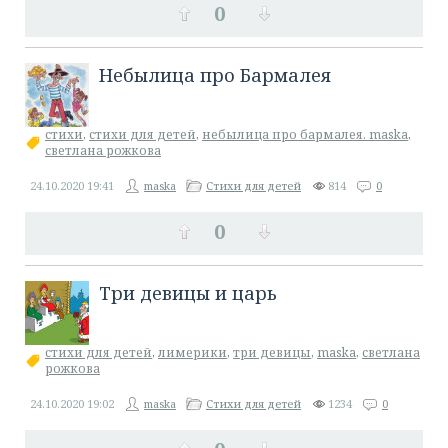
0
​Небылица про Бармалея
стихи
,
стихи для детей
,
небылица про бармалея. maska
,
светлана рожкова
24.10.2020
19:41
maska
Стихи для детей
814
0
0
​Три девицы и царь
стихи для детей
,
лимерики
,
три девицы
,
maska
,
светлана
рожкова
24.10.2020
19:02
maska
Стихи для детей
1234
0