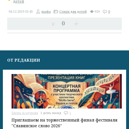
детей
04.12.2019
01:45
maska
Стихи для детей
929
0
0
ОТ РЕДАКЦИИ
Елена Асатурова
1 день назад
1
Приглашаем на торжественный финал фестиваля
"Славянское слово 2026"