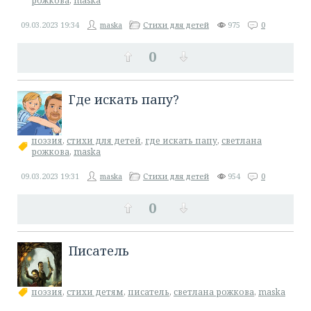
рожкова
,
maska
09.03.2023
19:34
maska
Стихи для детей
975
0
0
​Где искать папу?
поэзия
,
стихи для детей
,
где искать папу
,
светлана
рожкова
,
maska
09.03.2023
19:31
maska
Стихи для детей
954
0
0
Писатель
поэзия
,
стихи детям
,
писатель
,
светлана рожкова
,
maska