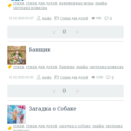
стихи
,
стихи для детей
,
невежливые игры
,
maska
,
светлана рожкова
15.02.2020
01:07
maska
Стихи для детей
988
0
0
Банщик
стихи
,
стихи для детей
,
банщик
,
maska
,
светлана рожкова
15.02.2020
01:03
maska
Стихи для детей
1388
0
0
Загадка о Собаке
стихи
,
стихи для детей
,
загадка о собаке
,
maska
,
светлана
рожкова