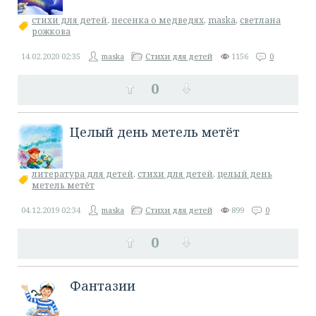
стихи для детей
,
песенка о медведях
,
maska
,
светлана
рожкова
14.02.2020
02:35
maska
Стихи для детей
1156
0
0
​Целый день метель метёт
литература для детей
,
стихи для детей
,
целый день
метель метёт
04.12.2019
02:34
maska
Стихи для детей
899
0
0
Фантазии