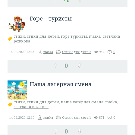
​Горе – туристы
стихи. стихи для детей
,
горе туристы
,
maska
,
светлана
рожкова
14.02.2020
12:13
maska
Стихи для детей
934
0
0
​Наша лагерная смена
стихи
,
стихи для детей
,
наша лагерная смена
,
maska
,
светлана рожкова
14.02.2020
12:10
maska
Стихи для детей
871
0
0