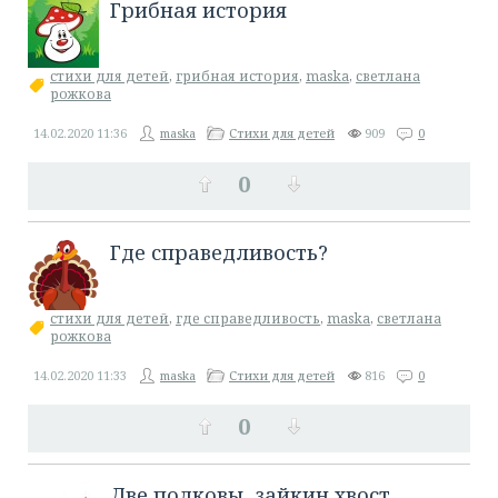
Грибная история
стихи для детей
,
грибная история
,
maska
,
светлана
рожкова
14.02.2020
11:36
maska
Стихи для детей
909
0
0
​Где справедливость?
стихи для детей
,
где справедливость
,
maska
,
светлана
рожкова
14.02.2020
11:33
maska
Стихи для детей
816
0
0
​Две подковы, зайкин хвост