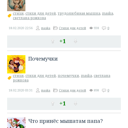
стихи
,
стихи для детей
,
трудолюбивая мышка
,
maska
,
светлана рожкова
18.02.2020
22:56
maska
Стихи для детей
938
0
+1
Почемучки
стихи
,
стихи для детей
,
почемучки
,
maska
,
светлана
рожкова
18.02.2020
03:31
maska
Стихи для детей
898
0
+1
Что принёс мышатам папа?