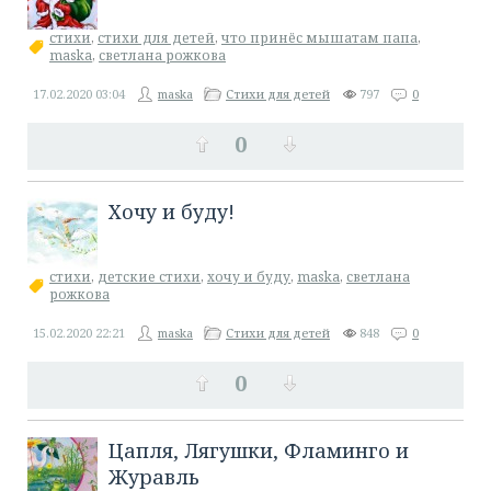
стихи
,
стихи для детей
,
что принёс мышатам папа
,
maska
,
светлана рожкова
17.02.2020
03:04
maska
Стихи для детей
797
0
0
Хочу и буду!
стихи
,
детские стихи
,
хочу и буду
,
maska
,
светлана
рожкова
15.02.2020
22:21
maska
Стихи для детей
848
0
0
Цапля, Лягушки, Фламинго и
Журавль