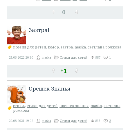
0
Завтра!
поэзия для детей
,
юмор
,
завтра
,
maska
,
светлана рожкова
25.06.2022
20:30
maska
Стихи для детей
987
1
+1
​Орешек Знанья
стихи.
,
стихи для детей
,
орешек знания
,
maska
,
светлана
рожкова
29.08.2021
19:02
maska
Стихи для детей
835
2