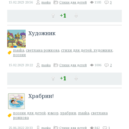
15.02.2023
20:56
maska
Стихи для детей
1105
3
+1
Художник
maska
,
светлана рожкова
,
стихи для детей. художник
,
поэзия
15.02.2023
20:22
maska
Стихи для детей
1006
2
+1
Храбрин!
поэзия для детей
,
юмор
,
храбрин
,
maska
,
светлана
рожкова
25.06.2022
20:33
maska
Стихи для детей
842
1