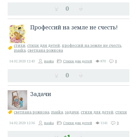
0
​Профессий на земле не счесть!
стихи
,
стихи для детей
,
профессий на земле не счесть
,
maska
,
светлана рожкова
14.02.2020
12:43
maska
Стихи для детей
870
0
0
​Задачи
светлана рожкова
,
maska
,
задачи
,
стихи для детей
,
стихи
14.02.2020
12:36
maska
Стихи для детей
1141
0
+1