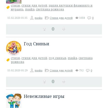
стихи
,
стихи для детей
,
цапля лягушки фламинго и
журавль
,
maska
,
светлана рожкова
15.02.2020
01:35
maska
Стихи для детей
1058
0
0
Год Свиньи
стихи
,
стихи для детей
,
год свиньи
,
maska
,
светлана
рожкова
15.02.2020
01:29
maska
Стихи для детей
732
0
0
Невежливые игры