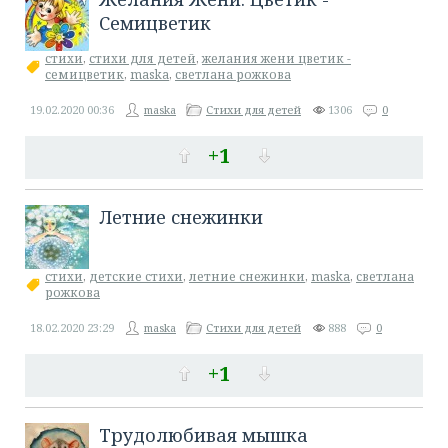
Семицветик
стихи
,
стихи для детей
,
желания жени цветик -
семицветик
,
maska
,
светлана рожкова
19.02.2020
00:36
maska
Стихи для детей
1306
0
+1
Летние снежинки
стихи
,
детские стихи
,
летние снежинки
,
maska
,
светлана
рожкова
18.02.2020
23:29
maska
Стихи для детей
888
0
+1
Трудолюбивая мышка