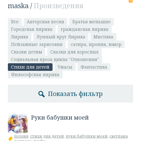
R
maska
/
Произведения
Все
Авторская песня
Братья меньшие
Городская лирика
гражданская лирика
Лирика
Лунный круг Лирика
Мистика
Пейзажные зарисовки
сатира, ирония, юмор
Сказки детям
Сказки для взрослых
Социальная проза цикла "Отношения"
Стихи для детей
Ужасы
Фантастика
Философская лирика
Показать фильтр
​Руки бабушки моей
поэзия
,
стихи для детей
,
руки бабушки моей
,
светлана