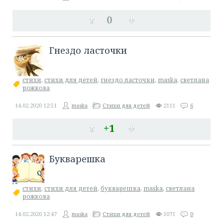
0
​Гнездо ласточки
стихи
,
стихи для детей
,
гнездо ласточки
,
maska
,
светлана
рожкова
14.02.2020
12:51
maska
Стихи для детей
2111
6
+1
​Букварешка
стихи
,
стихи для детей
,
букварешка
,
maska
,
светлана
рожкова
14.02.2020
12:47
maska
Стихи для детей
1071
0