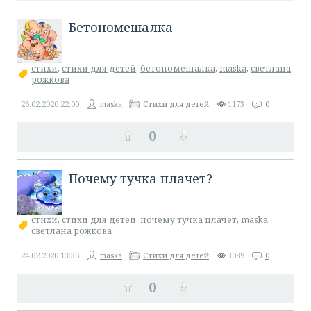
Бетономешалка
стихи
,
стихи для детей
,
бетономешалка
,
maska
,
светлана
рожкова
26.02.2020
22:00
maska
Стихи для детей
1173
0
0
Почему тучка плачет?
стихи
,
стихи для детей
,
почему тучка плачет
,
maska
,
светлана рожкова
24.02.2020
13:36
maska
Стихи для детей
3089
0
0