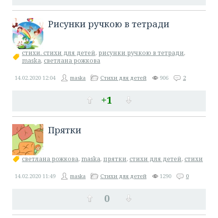
​Рисунки ручкою в тетради
стихи. стихи для детей
,
рисунки ручкою в тетради
,
maska
,
светлана рожкова
14.02.2020
12:04
maska
Стихи для детей
906
2
+1
Прятки
светлана рожкова
,
maska
,
прятки
,
стихи для детей
,
стихи
14.02.2020
11:49
maska
Стихи для детей
1290
0
0