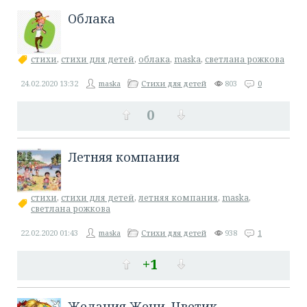
​Облака
стихи
,
стихи для детей
,
облака
,
maska
,
светлана рожкова
24.02.2020
13:32
maska
Стихи для детей
803
0
0
Летняя компания
стихи
,
стихи для детей
,
летняя компания
,
maska
,
светлана рожкова
22.02.2020
01:43
maska
Стихи для детей
938
1
+1
​Желания Жени. Цветик -