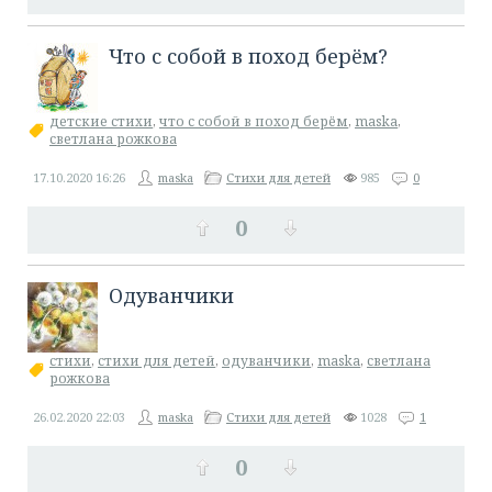
​Что с собой в поход берём?
детские стихи
,
что с собой в поход берём
,
maska
,
светлана рожкова
17.10.2020
16:26
maska
Стихи для детей
985
0
0
Одуванчики
стихи
,
стихи для детей
,
одуванчики
,
maska
,
светлана
рожкова
26.02.2020
22:03
maska
Стихи для детей
1028
1
0