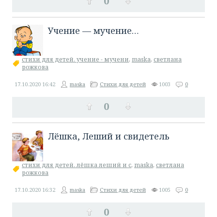
0
Учение — мучение…
стихи для детей. учение - мучени
,
maska
,
светлана
рожкова
17.10.2020
16:42
maska
Стихи для детей
1003
0
0
​Лёшка, Леший и свидетель
стихи для детей. лёшка леший и с
,
maska
,
светлана
рожкова
17.10.2020
16:32
maska
Стихи для детей
1005
0
0