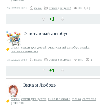
15.02.2020
00:58
maska
Стихи для детей
886
2
+1
Счастливый автобус
стихи
,
стихи для детей
,
счастливый автобус
,
maska
,
светлана рожкова
15.02.2020
00:53
maska
Стихи для детей
1037
2
+1
Вика и Любовь
стихи
,
стихи для детей
,
вика и любовь
,
maska
,
светлана
рожкова