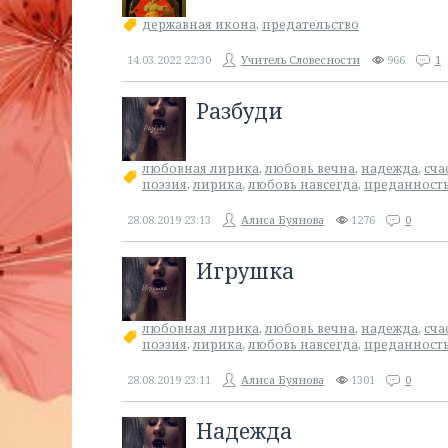
державная икона
,
предательство
14.03.2022
22:30
Учитель Словесности
966
1
Разбуди
любовная лирика
,
любовь вечна
,
надежда
,
сча
поэзия
,
лирика
,
любовь навсегда
,
преданност
28.08.2019
23:13
Алиса Буянова
1276
0
Игрушка
любовная лирика
,
любовь вечна
,
надежда
,
сча
поэзия
,
лирика
,
любовь навсегда
,
преданност
28.08.2019
23:11
Алиса Буянова
1301
0
Надежда