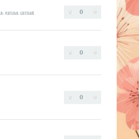
0
ия
,
друзья
,
случай
0
0