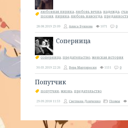
любовная лирика
,
любовь вечна
,
надежда
,
сча
поэзия
,
лирика
,
любовь навсегда
,
преданност
28.08.2019
23:09
Алиса Буянова
1071
0
Соперница
соперница
,
предательство
,
женская история
30.03.2019
22:26
Вера Мартиросян
1151
0
Попутчик
попутчик
,
жизнь
,
предательство
29.09.2018
11:53
Светлана Донченко
Поэмы