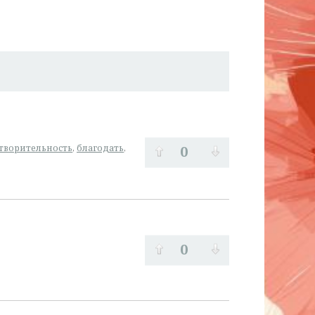
0
творительность
,
благодать
,
0