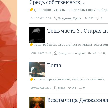
Средь собственных...
философия
,
мысли
,
недостатки
,
тайны
,
побед
01.10.2022
10:29
Владимир Лучит
1092
0
​Тень часть 3 : Старая 
тень
,
ребенок
,
предательство
,
маска
,
родствен
29.08.2022
21:59
Тамерлан_Ильдрым
940
0
Тоша
собаки
,
предательство
,
жестокость человека
29.04.2022
13:51
tosha
904
0
​Владычица Державна