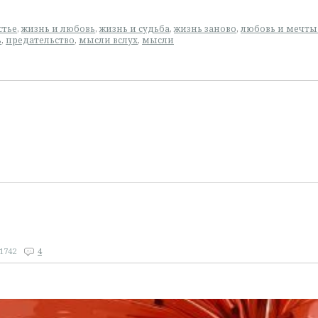
стье
,
жизнь и любовь
,
жизнь и судьба
,
жизнь заново
,
любовь и мечты
ь
,
предательство
,
мысли вслух
,
мысли
1742
4