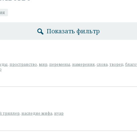
ия
Показать фильтр
уды
,
пространство
,
мир
,
перемены
,
намерения
,
слова
,
творец
,
благо
о
й триллер
,
наследие мифа
,
нуар