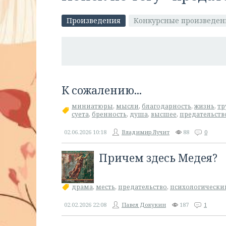
Произведения
Конкурсные произведен
К сожалению...
миниатюры
,
мысли
,
благодарность
,
жизнь
,
тр
суета
,
бренность
,
душа
,
высшее
,
предательств
02.06.2026
10:18
Владимир Лучит
88
0
Причем здесь Медея?
драма
,
месть
,
предательство
,
психологически
02.02.2026
22:08
Павел Докукин
187
1