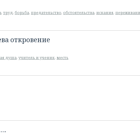
а
,
труд
,
борьба
,
предательство
,
обстоятельства
,
искания
,
переживан
дева откровение
ая душа
,
учитель и ученик
,
месть
я…