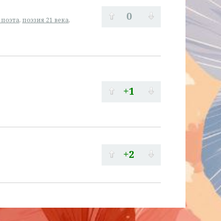
0
 поэта
,
поэзия 21 века
,
+1
+2