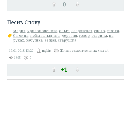
0
Песнь Слову
мария
,
кривополенова
,
ольга
,
озаровская
,
слово
,
сказка
,
былина
,
небывальщина
,
деревня
,
говор
,
старина
,
на
руках
,
бабушка
,
вещая
,
старушка
19.01.2018
13:22
myliin
Жизнь замечательных людей
1895
0
+1