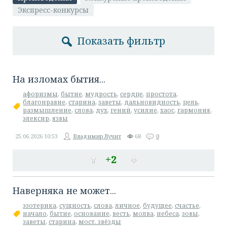
Экспресс-конкурсы
Показать фильтр
На изломах бытия...
афоризмы
,
бытие
,
мудрость
,
сердце
,
простота
,
благонравие
,
старина
,
заветы
,
дальновидность
,
цель
,
размышление
,
слова
,
дух
,
гений
,
усилие
,
хаос
,
гармония
,
элексир
,
язвы
25.06.2026
10:53
Владимир Лучит
68
0
+2
Наверняка не может...
эзотерика
,
сущность
,
слова
,
личное
,
будущее
,
счастье
,
начало
,
бытие
,
основание
,
весть
,
молва
,
небеса
,
зовы
,
заветы
,
старина
,
мост. звёзды