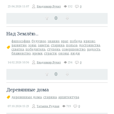
23.04.2026
11:07
Владимир Лучит
132
0
0
Над Землёю...
философия
,
будущее
,
знание
,
враг
,
победа
,
кризис
,
развитие
,
зовы
,
заветы
,
старина
,
польза
,
достоинства
,
схватка
,
победитель
,
ступень
,
совершенство
,
радость
,
блаженство
,
время
,
страсти
,
оковы
,
люди
14.02.2026
10:36
Владимир Лучит
234
0
0
Деревянные дома
деревянные дома
,
старина
,
архитектура
07.10.2024
15:23
Татьяна Рудная
719
0