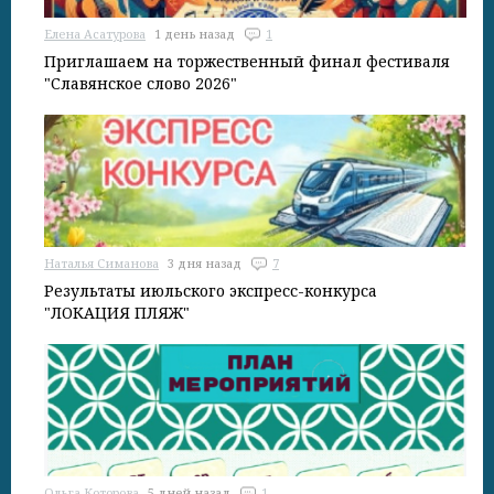
Елена Асатурова
1 день назад
1
Приглашаем на торжественный финал фестиваля
"Славянское слово 2026"
Наталья Симанова
3 дня назад
7
Результаты июльского экспресс-конкурса
"ЛОКАЦИЯ ПЛЯЖ"
Ольга Которова
5 дней назад
1