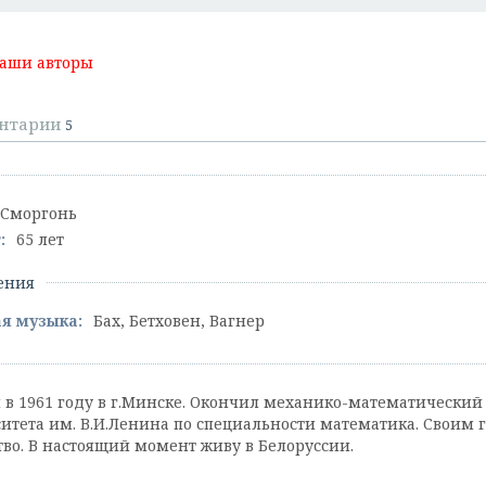
аши авторы
нтарии
5
Сморгонь
:
65 лет
ения
я музыка:
Бах, Бетховен, Вагнер
 в 1961 году в г.Минске. Окончил механико-математический
итета им. В.И.Ленина по специальности математика. Своим
тво. В настоящий момент живу в Белоруссии.