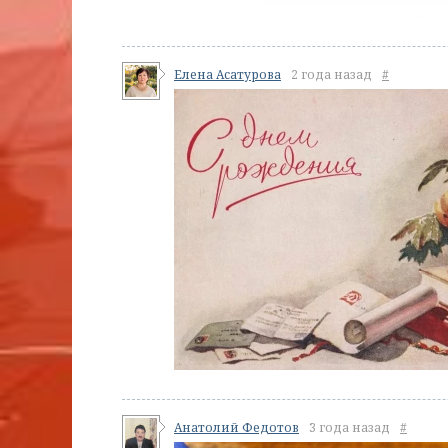
Елена Асатурова
2 года назад
#
Анатолий Федотов
3 года назад
#