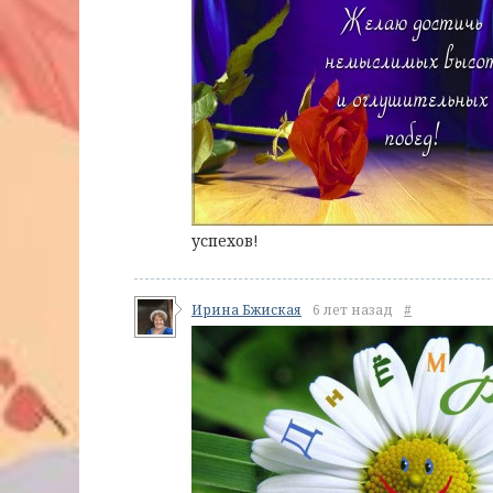
успехов!
Ирина Бжиская
6 лет назад
#