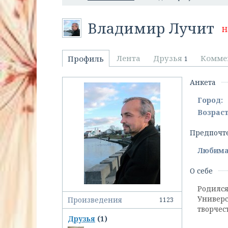
Владимир Лучит
Н
Лента
Друзья
Комме
Профиль
1
Анкета
Город:
Возраст
Предпочт
Любима
О себе
Родился
Универс
Произведения
1123
творчес
Друзья
(1)