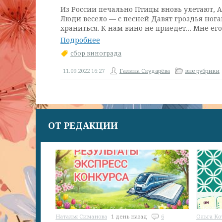
Из России печально Птицы вновь улетают, 
Люди весело — с песней Давят гроздья ногам
храниться. К нам вино не приедет… Мне его
Подробнее
сбор винограда
11.09.2022
16:27
Галина Скударёва
вне рубрики
ОТ РЕДАКЦИИ
Наталья Симанова
1 день назад
6
Ольга Ко