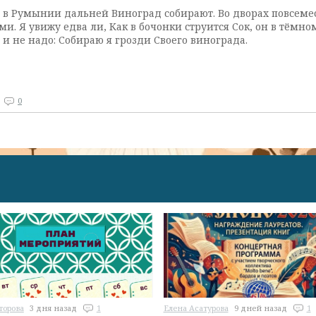
А в Румынии дальней Виноград собирают. Во дворах повсем
и. Я увижу едва ли, Как в бочонки струится Сок, он в тёмно
 и не надо: Собираю я грозди Своего винограда.
0
торова
3 дня назад
1
Елена Асатурова
9 дней назад
1