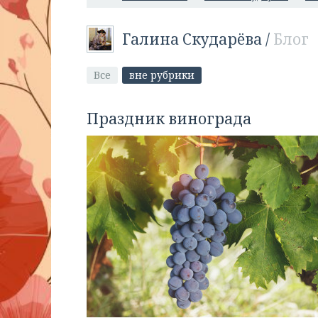
Галина Скударёва
/
Блог
Все
вне рубрики
Праздник винограда