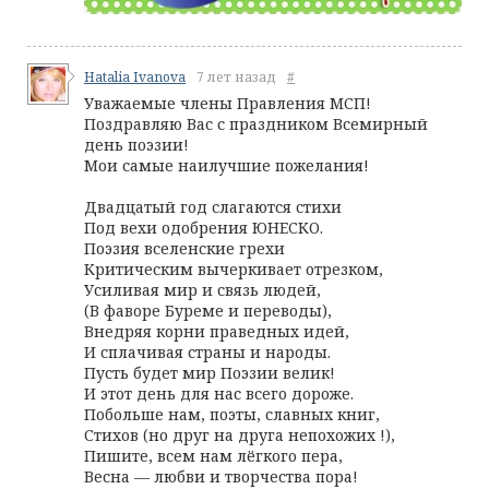
Hatalia Ivanova
7 лет назад
#
Уважаемые члены Правления МСП!
Поздравляю Вас с праздником Всемирный
день поэзии!
Мои самые наилучшие пожелания!
Двадцатый год слагаются стихи
Под вехи одобрения ЮНЕСКО.
Поэзия вселенские грехи
Критическим вычеркивает отрезком,
Усиливая мир и связь людей,
(В фаворе Буреме и переводы),
Внедряя корни праведных идей,
И сплачивая страны и народы.
Пусть будет мир Поэзии велик!
И этот день для нас всего дороже.
Побольше нам, поэты, славных книг,
Стихов (но друг на друга непохожих !),
Пишите, всем нам лёгкого пера,
Весна — любви и творчества пора!