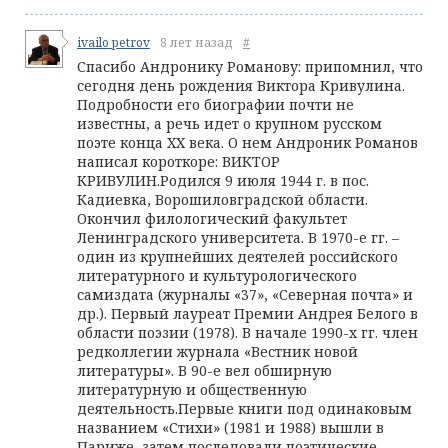
ivailo petrov
8 лет назад
#
Спасибо Андронику Романову: припомнил, что
сегодня день рождения Виктора Кривулина.
Подробности его биографии почти не
известны, а речь идет о крупном русском
поэте конца ХХ века. О нем Андроник Романов
написал короткоре: ВИКТОР
КРИВУЛИН.Родился 9 июля 1944 г. в пос.
Кадиевка, Ворошиловградской области.
Окончил филологический факультет
Ленинградского университета. В 1970-е гг. –
один из крупнейших деятелей российского
литературного и культурологического
самиздата (журналы «37», «Северная почта» и
др.). Первый лауреат Премии Андрея Белого в
области поэзии (1978). В начале 1990-х гг. член
редколлегии журнала «Вестник новой
литературы». В 90-е вел обширную
литературную и общественную
деятельность.Первые книги под одинаковым
названием «Стихи» (1981 и 1988) вышли в
Париже, затем последовали поэтические