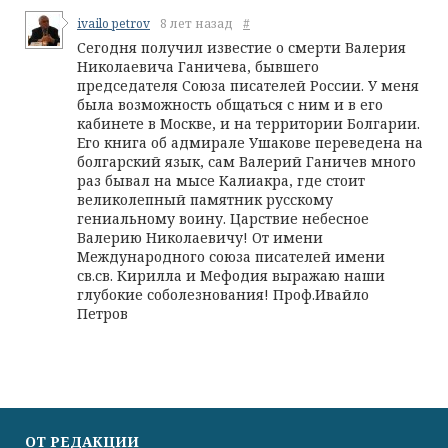
ivailo petrov
8 лет назад
#
Сегодня получил известие о смерти Валерия
Николаевича Ганичева, бывшего
председателя Союза писателей России. У меня
была возможность общаться с ним и в его
кабинете в Москве, и на территории Болгарии.
Его книга об адмирале Ушакове переведена на
болгарский язык, сам Валерий Ганичев много
раз бывал на мысе Калиакра, где стоит
великолепный памятник русскому
гениальному воину. Царствие небесное
Валерию Николаевичу! От имени
Международного союза писателей имени
св.св. Кирилла и Мефодия выражаю наши
глубокие соболезнования! Проф.Ивайло
Петров
ОТ РЕДАКЦИИ