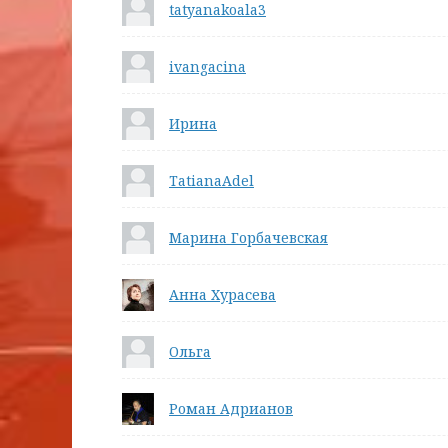
tatyanakoala3
ivangacina
Ирина
TatianaAdel
Марина Горбачевская
Анна Хурасева
Ольга
Роман Адрианов