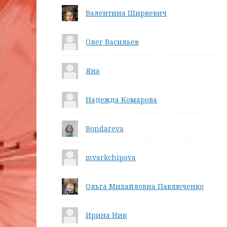
Валентина Ширкевич
Олег Васильев
Яна
Надежда Комарова
Bondareva
mvarkchipova
Ольга Михайловна Павлюченко
Ирина Ник