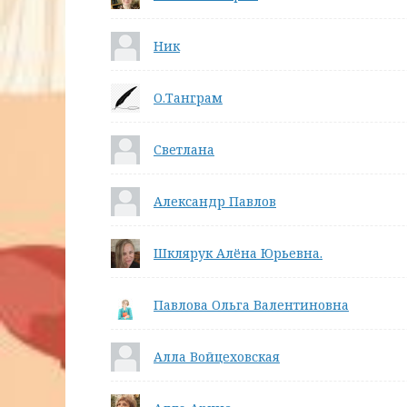
Ник
О.Танграм
Светлана
Александр Павлов
Шклярук Алёна Юрьевна.
Павлова Ольга Валентиновна
Алла Войцеховская