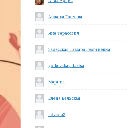
Алла Арцис
Анжела Гончева
Яна Тарасевич
Залесская Тамара Георгиевна
gulkovskayalarisa
Марина
Елена Бельская
tatyana3