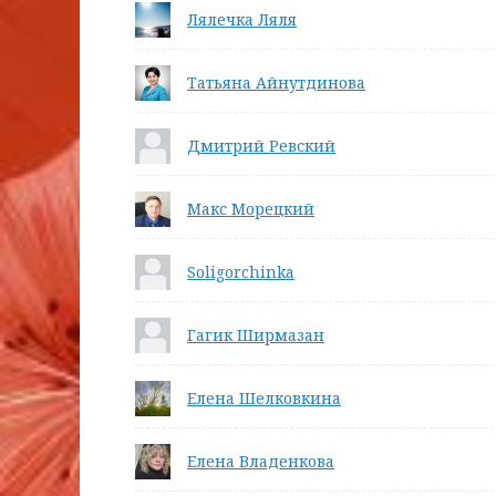
Лялечка Ляля
Татьяна Айнутдинова
Дмитрий Ревский
Макс Морецкий
Soligorchinka
Гагик Ширмазан
Елена Шелковкина
Елена Владенкова