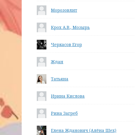
Морозовлит
Крох А.В., Мозырь
Черкасов Егор
Ждан
Татьяна
Ирина Кислова
Рина Загреб
Елена Жданович (Алёна Шех)