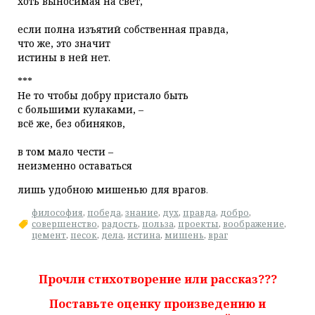
хоть выносимая на свет,
если полна изъятий собственная правда,
что же, это значит
истины в ней нет.
***
Не то чтобы добру пристало быть
с большими кулаками, –
всё же, без обиняков,
в том мало чести –
неизменно оставаться
лишь удобною мишенью для врагов
.
философия
,
победа
,
знание
,
дух
,
правда
,
добро
,
совершенство
,
радость
,
польза
,
проекты
,
воображение
,
цемент
,
песок
,
дела
,
истина
,
мишень
,
враг
Прочли стихотворение или рассказ???
Поставьте оценку произведению и