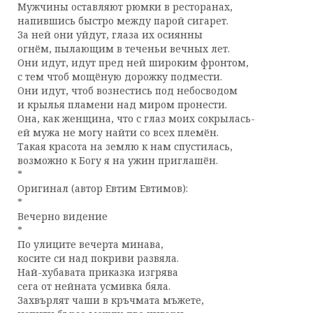
Мужчины оставляют рюмки в ресторанах,
напившись быстро между парой сигарет.
За ней они уйдут, глаза их осиянны
огнём, пылающим в теченьи вечных лет.
Они идут, идут пред ней широким фронтом,
с тем чтоб мощёную дорожку подмести.
Они идут, чтоб вознестись под небосводом
и крылья пламени над миром пронести.
Она, как женщина, что с глаз моих сокрылась-
ей мужа не могу найти со всех племён.
Такая красота на землю к нам спустилась,
возможно к Богу я на ужин приглашён.
*
Оригинал (автор Евтим Евтимов):
*
Вечерно видение
*
По улиците вечерта минава,
косите си над покриви развяла.
Най-хубавата приказка изгрява
сега от нейната усмивка бяла.
Захвърлят чаши в кръчмата мъжете,