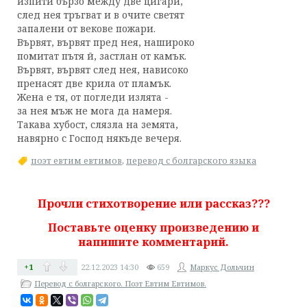
изпити бързо между две цигари,
след нея тръгват и в очите светят
запалени от векове пожари.
Вървят, вървят пред нея, нашироко
помитат пътя й, застлан от камък.
Вървят, вървят след нея, нависоко
пренасят две крила от пламък.
Жена е тя, от погледи излята -
за нея мъж не мога да намеря.
Такава хубост, слязла на земята,
навярно с Господ някъде вечеря.
поэт евтим евтимов
,
перевод с болгарского языка
Прочли стихотворение или рассказ???
Поставьте оценку произведению и
напишите комментарий.
+1
22.12.2023
14:30
659
Маркус Дольчин
Перевод с болгарского. Поэт Евтим Евтимов.