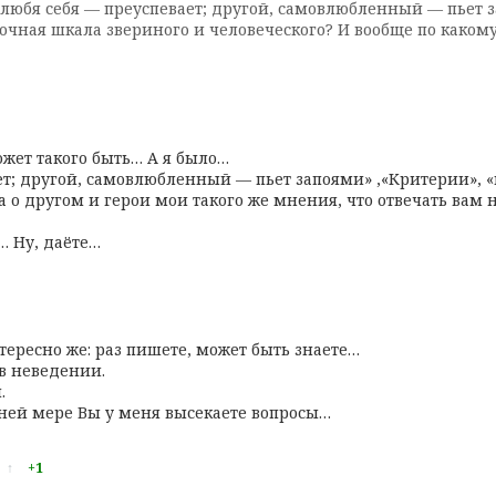
е любя себя — преуспевает; другой, самовлюбленный — пьет 
еночная шкала звериного и человеческого? И вообще по како
ожет такого быть… А я было…
ет; другой, самовлюбленный — пьет запоями» ,«Критерии», 
а о другом и герои мои такого же мнения, что отвечать вам н
ь… Ну, даёте…
нтересно же: раз пишете, может быть знаете…
 в неведении.
.
айней мере Вы у меня высекаете вопросы…
↑
+1