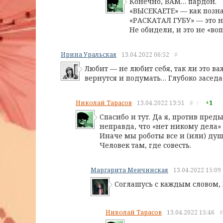
Конечно, ВАМ… пардон.
«ВЫСЕКАЕТЕ» — как позн
«РАСКАТАЛ ГУБУ» — это не
Не обидели, и это не «во
Ирина Уральская
13.04.2022
06:52
#
Любит — не любит себя, так ли это 
вернутся и подумать… Глубоко заседа
Николай Тарасов
13.04.2022
13:51
#
↑
+1
Спасибо и тут. Да я, против пре
неправда, что «нет никому дела» 
Иначе мы роботы все и (или) души
Человек там, где совесть.
Маргарита Менчинская
13.04.2022
15:09
Соглашусь с каждым словом,
Николай Тарасов
13.04.2022
15:46
#