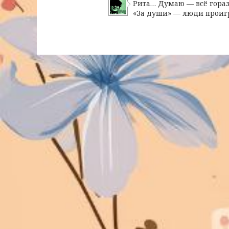
Рита… Думаю — всё гораз
«За души» — люди проиг