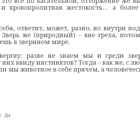
а это всё по касательной; отторжение же 
 и кровопролитная жестокость… а более 
себя, ответит, может, разно, но внутри по
. Зверь же (природный) – вне греха, пото
ешь в зверином мире.
овергну: разве не знаем мы и среди зв
 них ввиду инстинктов? Тогда – как же, с лю
если мы животное в себе прячем, а человечес
:
Да