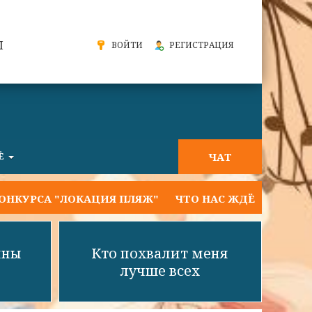
Ы
ВОЙТИ
РЕГИСТРАЦИЯ
ЧАТ
Ё
СА "ЛОКАЦИЯ ПЛЯЖ"
ЧТО НАС ЖДЁТ НА ТЕКУЩЕЙ НЕ
нны
Кто похвалит меня
лучше всех