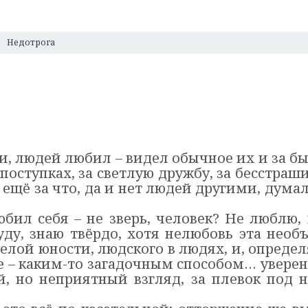
Недотрога
ти, людей любил – видел обычное их и за б
 поступках, за светлую дружбу, за бесстраш
ё за что, да и нет людей другими, думал я, 
юбил себя – не зверь, человек? Не люблю,
ду, знаю твёрдо, хотя нелюбовь эта необ
релой юности, людского в людях, и, опреде
ее – каким-то загадочным способом… увере
, но неприятный взгляд, за плевок под н