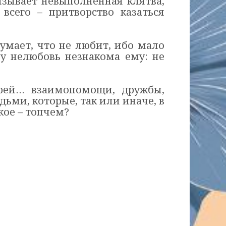
вызывает невыполненная клятва,
всего – притворство казаться
думает, что не любит, ибо мало
му нелюбовь незнакома ему: не
ерей… взаимопомощи, дружбы,
дьми, которые, так или иначе, в
кое – топчем?