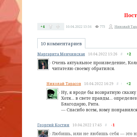
Пост
+4
10.04.2022
13:56
773
Николай Тар
10 комментариев
Маргарита Менчинская
10.04.2022
15:26
#
+2
Очень актуальное произведение, Коля
читателю своему обратился.
Николай Тарасов
10.04.2022
16:29
#
↑
+2
Ну, я вроде бы возвратную сказк
Хотя… в свете правды… определен
Благодарю, Рита.
— Спасибо всем, кому понравился
Георгий Костин
10.04.2022
17:45
#
-1
Любишь, или не любишь себя — это ны