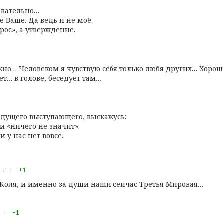
авательно…
 Ваше. Да ведь и не моё.
прос», а утверждение.
важно… Человеком я чувствую себя только любя других… Хоро
ет… в голове, беседует там…
дыдущего выступающего, выскажусь:
и «ничего не значит».
 у нас нет вовсе.
#
↑
+1
 Коля, и именно за души наши сейчас Третья Мировая…
↑
+1