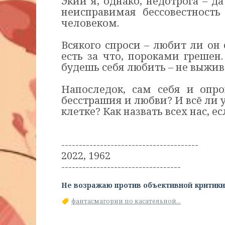
Экий я, однако, недотрога – д
неисправимая бессовестность
человеком.
Всякого спроси – любит ли он 
есть за что, пороками грешен
будешь себя любить – не выжив
Напоследок, сам себя и опр
бесстрашия и любви? И всё ли у
клетке? Как назвать всех нас, 
---------------------------------------
2022, 1962
----------------------------------
Не возражаю против объективной критики
фантасмагории по касательной...