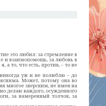
ытие это любил: за стремление в
ие и взаимопомощь, за любовь к
а то, что есть, против, – то не
 никогда уж и не полюблю – до
ъяснима. Может, потому она во
ляя многое зверским, не имея на
нно делаю каждого, осужденного
оги, за намеренный толчок, за