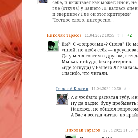
себе, и выживает как может: иной, н
где (откуда) у Вашего ЛГ взялась оц
и звериное? Где он этот критерий?
Честное слово, интересно…
Николай Тарасов
11.04.2022
18:55
#
↑
+2
Вы?! С «вопросами»? Снова? Не м
«иной, не любя себя — преуспева
Да у меня совсем о другом, всегд
Мы как-нибудь, без критериев.
«где (откуда) у Вашего ЛГ взялас
Спасибо, что читали.
Георгий Костин
11.04.2022
20:30
#
↑
А я уж было раскатал губу. И
Ну да ладно: буду пребывать
Надеюсь, не обидел вопросом
А Вас я всегда читаю: по кр
Николай Тарасов
12.04.2022
11:06
#