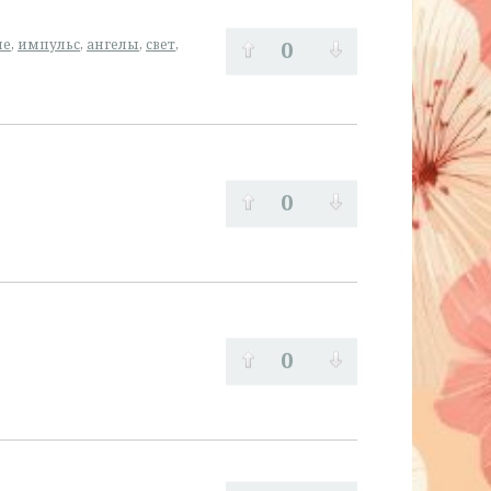
0
ие
,
импульс
,
ангелы
,
свет
,
0
0