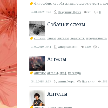
философия
,
судьба
,
жизнь
,
счастье
,
чувства
,
по
24.01.2022
10:48
Владимир Лучит
571
0
Собачьи слёзы
собаки
,
слёзы
,
ангелы
,
верность
,
преданность
01.02.2019
14:44
Андриан Елий
1250
0
Аггелы
ангелы
,
аггелы
,
миф
,
легенда
08.12.2018
18:33
Анни Леври
Для книг
1589
Ангелы
ангелы
,
душа
,
спасение