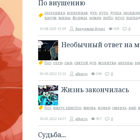
По внушению
эзотерика
,
вселенная
,
дух
,
путь
,
душа
,
эволюц
разум
,
миры
,
формы
,
земля
,
небо
,
итог
,
награ
30.08.2025
15:09
Владимир Лучит
309
0
Необычный ответ на м
бог
,
отец
,
сын
,
святой дух
,
молитва
,
ангелы
,
ра
03.09.2022
13:22
afkaros
598
0
Жизнь закончилась
бог
,
иисус христос
,
жизнь
,
конец
,
смерть
,
рай
,
30.05.2022
14:37
afkaros
957
0
Судьба...