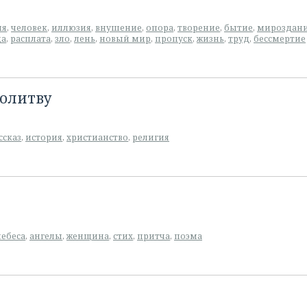
ия
,
человек
,
иллюзия
,
внушение
,
опора
,
творение
,
бытие
,
мироздан
да
,
расплата
,
зло
,
лень
,
новый мир
,
пропуск
,
жизнь
,
труд
,
бессмертие
олитву
ссказ
,
история
,
христианство
,
религия
небеса
,
ангелы
,
женщина
,
стих
,
притча
,
поэма