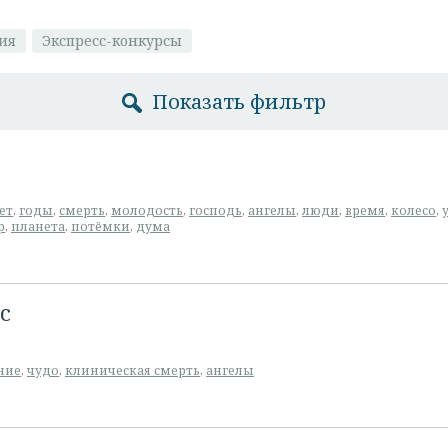
ия
Экспресс-конкурсы
Показать фильтр
ет
,
годы
,
смерть
,
молодость
,
господь
,
ангелы
,
люди
,
время
,
колесо
,
р
,
планета
,
потёмки
,
дума
с
ние
,
чудо
,
клиническая смерть
,
ангелы