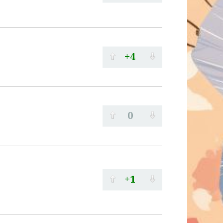
+4
0
+1