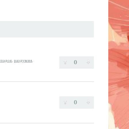
0
упадок
,
раздумия
,
0