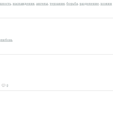
шлость
,
наслаждения
,
ангелы
,
терзания
,
борьба
,
разделение
,
хозяин
,
любовь
0