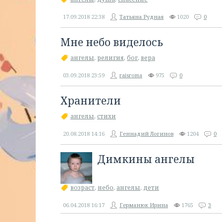
17.09.2018
22:38
Татьяна Рудная
1020
0
Мне небо виделось
ангелы
,
религия
,
бог
,
вера
03.09.2018
23:59
raisroma
975
0
Хранители
ангелы
,
стихи
20.08.2018
14:16
Геннадий Логинов
1204
0
Димкины ангелы
возраст
,
небо
,
ангелы
,
дети
06.04.2018
16:17
Германюк Ирина
1765
3