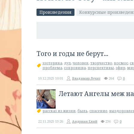
Произведения
Конкурсные произведен
Того и годы не берут...
эзотерика
,
дух
,
человек
,
творчество
,
космос
,
св
проблема
,
сокровища
,
перспективы
,
эфир
,
ми
10.12.2025
10:01
Владимир Лучит
264
0
Летают Ангелы меж на
рассказ из жизни
,
быль
,
спасение
,
выздоровле
22.11.2025
13:26
Андриан Елий
236
0