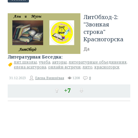
ЛитОбход-2:
"Звонкая
строка"
Красногорска
Да
Литературная Беседка:
лит.школы
,
учеба
,
авторы
,
литературные объединения
,
елена асатурова
,
онлайн-встречи
,
лито
,
красногорск
31.12.2023
Елена Вишнёвая
1208
8
+7