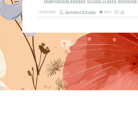
гражданская лирика
,
поэзия 21 века
,
рецензия
19.09.2023
Надежда Бугаёва
1332
10