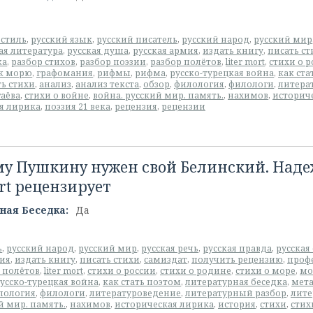
 стиль
,
русский язык
,
русский писатель
,
русский народ
,
русский мир
ая литература
,
русская душа
,
русская армия
,
издать книгу
,
писать ст
ка
,
разбор стихов
,
разбор поэзии
,
разбор полётов
,
liter mort
,
стихи о р
к морю
,
графомания
,
рифмы
,
рифма
,
русско-турецкая война
,
как ста
ть стихи
,
анализ
,
анализ текста
,
обзор
,
филология
,
филологи
,
литера
аёва
,
стихи о войне
,
война. русский мир. память.
,
нахимов
,
историч
ая лирика
,
поэзия 21 века
,
рецензия
,
рецензии
у Пушкину нужен свой Белинский. Надеж
rt рецензирует
ная Беседка:
Да
ь
,
русский народ
,
русский мир
,
русская речь
,
русская правда
,
русская
мия
,
издать книгу
,
писать стихи
,
самиздат
,
получить рецензию
,
проф
 полётов
,
liter mort
,
стихи о россии
,
стихи о родине
,
стихи о море
,
мо
усско-турецкая война
,
как стать поэтом
,
литературная беседка
,
мет
лология
,
филологи
,
литературоведение
,
литературный разбор
,
лите
й мир. память.
,
нахимов
,
историческая лирика
,
история
,
стихи
,
стих