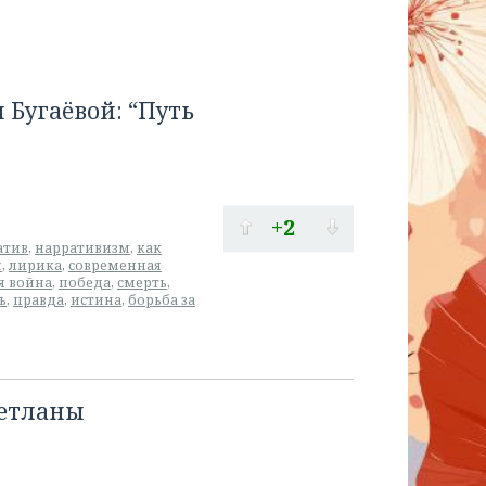
Бугаёвой: “Путь
+2
атив
,
нарративизм
,
как
я
,
лирика
,
современная
я война
,
победа
,
смерть
,
ь
,
правда
,
истина
,
борьба за
ветланы