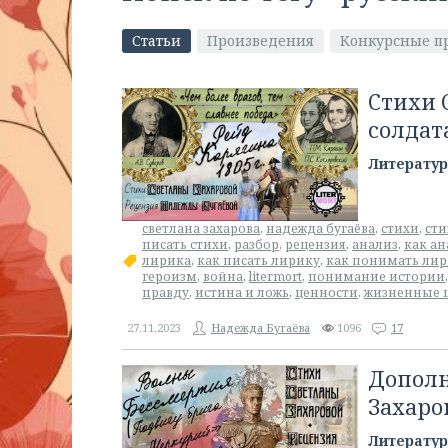
Статьи
Произведения
Конкурсные п
Стихи 
солдат
Литератур
светлана захарова
,
надежда бугаёва
,
стихи
,
сти
писать стихи
,
разбор
,
рецензия
,
анализ
,
как ан
лирика
,
как писать лирику
,
как понимать ли
героизм
,
война
,
litermort
,
понимание истории
правду
,
истина и ложь
,
ценности
,
жизненные 
27.11.2023
Надежда Бугаёва
1096
17
Дополн
Захаро
Литератур