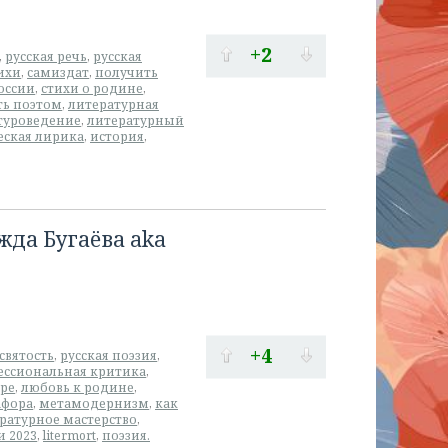
+2
,
русская речь
,
русская
ихи
,
самиздат
,
получить
оссии
,
стихи о родине
,
ть поэтом
,
литературная
туроведение
,
литературный
еская лирика
,
история
,
да Бугаёва aka
+4
 святость
,
русская поэзия
,
ессиональная критика
,
ре
,
любовь к родине
,
афора
,
метамодернизм
,
как
ратурное мастерство
,
и 2023
,
litermort
,
поэзия.