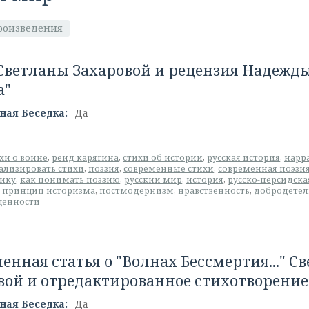
роизведения
Светланы Захаровой и рецензия Надежды 
а"
ная Беседка:
Да
хи о войне
,
рейд карягина
,
стихи об истории
,
русская история
,
нарр
ализировать стихи
,
поэзия
,
современные стихи
,
современная поэзи
рику
,
как понимать поэзию
,
русский мир
,
история
,
русско-персидска
,
принцип историзма
,
постмодернизм
,
нравственность
,
добродетел
ценности
енная статья о "Волнах Бессмертия..." С
вой и отредактированное стихотворение
ная Беседка:
Да