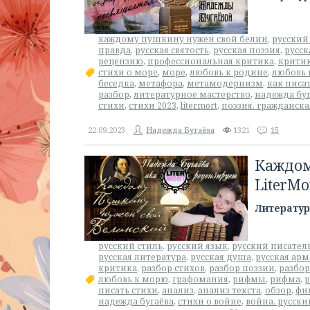
каждому пушкину нужен свой белин
,
русский
правда
,
русская святость
,
русская поэзия
,
русск
рецензию
,
профессиональная критика
,
крити
стихи о море
,
море
,
любовь к родине
,
любовь 
беседка
,
метафора
,
метамодернизм
,
как писа
разбор
,
литературное мастерство
,
надежда буг
стихи
,
стихи 2023
,
litermort
,
поэзия. гражданск
22.09.2023
Надежда Бугаёва
1321
15
Каждом
LiterMo
Литератур
русский стиль
,
русский язык
,
русский писател
русская литература
,
русская душа
,
русская ар
критика
,
разбор стихов
,
разбор поэзии
,
разбор
любовь к морю
,
графомания
,
рифмы
,
рифма
,
р
писать стихи
,
анализ
,
анализ текста
,
обзор
,
фи
надежда бугаёва
,
стихи о войне
,
война. русски