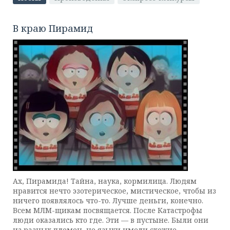
В краю Пирамид
Ах, Пирамида! Тайна, наука, кормилица. Людям
нравится нечто эзотерическое, мистическое, чтобы из
ничего появлялось что-то. Лучше деньги, конечно.
Всем МЛМ-щикам посвящается. После Катастрофы
люди оказались кто где. Эти — в пустыне. Были они
из разных племен, но языки имели схожие.