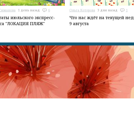
Симанова
1 день назад
6
Ольга Которова
3 дня назад
1
таты июльского экспресс-
Что нас ждёт на текущей неде
рса "ЛОКАЦИЯ ПЛЯЖ"
9 августа