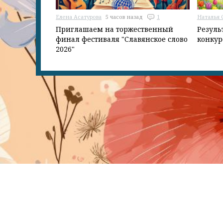
Елена Асатурова
5 часов назад
1
Наталья 
Приглашаем на торжественный
Резуль
финал фестиваля "Славянское слово
конку
2026"