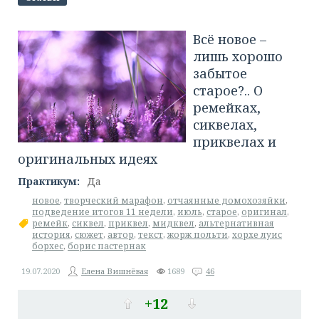
Всё новое –
лишь хорошо
забытое
старое?.. О
ремейках,
сиквелах,
приквелах и
оригинальных идеях
Практикум:
Да
новое
,
творческий марафон
,
отчаянные домохозяйки
,
подведение итогов 11 недели
,
июль
,
старое
,
оригинал
,
ремейк
,
сиквел
,
приквел
,
мидквел
,
альтернативная
история
,
сюжет
,
автор
,
текст
,
жорж польти
,
хорхе луис
борхес
,
борис пастернак
19.07.2020
Елена Вишнёвая
1689
46
+12