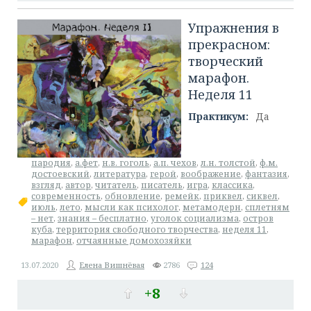
Упражнения в
прекрасном:
творческий
марафон.
Неделя 11
Практикум:
Да
пародия
,
а.фет
,
н.в. гоголь
,
а.п. чехов
,
л.н. толстой
,
ф.м.
достоевский
,
литература
,
герой
,
воображение
,
фантазия
,
взгляд
,
автор
,
читатель
,
писатель
,
игра
,
классика
,
современность
,
обновление
,
ремейк
,
приквел
,
сиквел
,
июль
,
лето
,
мысли как психолог
,
метамодерн
,
сплетням
– нет
,
знания – бесплатно
,
уголок социализма
,
остров
куба
,
территория свободного творчества
,
неделя 11
,
марафон
,
отчаянные домохозяйки
13.07.2020
Елена Вишнёвая
2786
124
+8