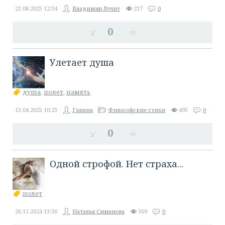
21.08.2025
12:34
Владимир Лучит
217
0
0
Улетает душа
душа
,
полет
,
память
13.04.2025
10:23
Галина
Философские стихи
495
0
0
Одной строфой. Нет страха...
полет
26.11.2024
13:36
Наталья Симанова
369
0