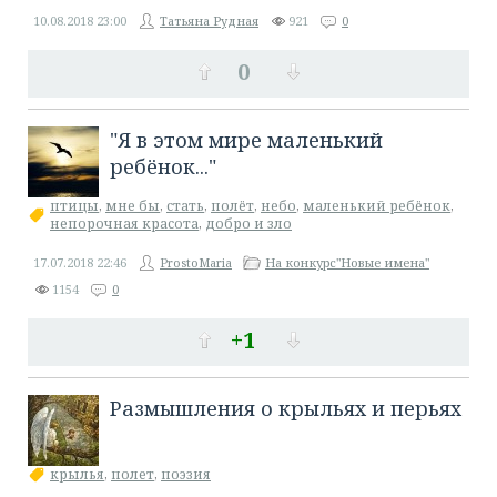
10.08.2018
23:00
Татьяна Рудная
921
0
0
"Я в этом мире маленький
ребёнок..."
птицы
,
мне бы
,
стать
,
полёт
,
небо
,
маленький ребёнок
,
непорочная красота
,
добро и зло
17.07.2018
22:46
ProstoMaria
На конкурс"Новые имена"
1154
0
+1
Размышления о крыльях и перьях
крылья
,
полет
,
поэзия