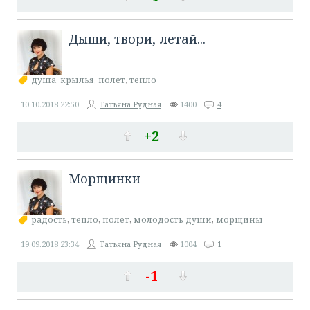
Дыши, твори, летай...
душа
,
крылья
,
полет
,
тепло
10.10.2018
22:50
Татьяна Рудная
1400
4
+2
Морщинки
радость
,
тепло
,
полет
,
молодость души
,
морщины
19.09.2018
23:34
Татьяна Рудная
1004
1
-1