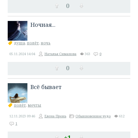
0
Ночная...
душа
,
полёт
,
ночь
05.11.2024
14:04
Наталья Симанова
363
0
0
Всё бывает
полёт
,
мечты
12.11.2023
09:46
Елена Пронь
Обыкновенное чудо
612
1
+1