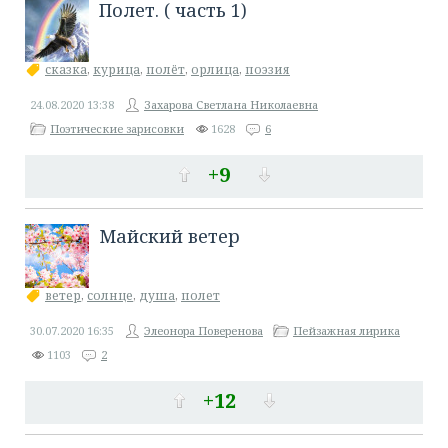
Полет. ( часть 1)
сказка
,
курица
,
полёт
,
орлица
,
поэзия
24.08.2020
13:38
Захарова Светлана Николаевна
Поэтические зарисовки
1628
6
+9
Майский ветер
ветер
,
солнце
,
душа
,
полет
30.07.2020
16:35
Элеонора Поверенова
Пейзажная лирика
1103
2
+12