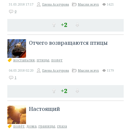
31.03.2018
17:17
Елена Асатурова
Мысли вслух
1421
0
+2
Отчего возвращаются птицы
ностальгия
,
птицы
,
полет
04.03.2018
02:20
Елена Асатурова
Мысли вслух
1179
1
+2
Настоящий
полёт
,
дома
,
границы
,
глаза