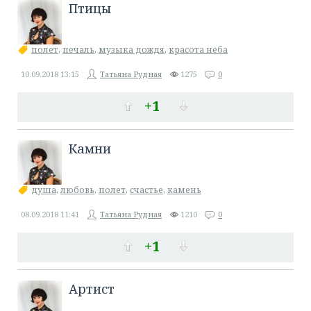
Птицы
полет
,
печаль
,
музыка дождя
,
красота неба
10.09.2018
13:15
Татьяна Рудная
1275
0
+1
Камни
душа
,
любовь
,
полет
,
счастье
,
камень
08.09.2018
11:41
Татьяна Рудная
1210
0
+1
Артист