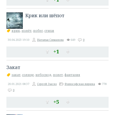
Крик или шёпот
крик
,
полёт
,
побег
,
стихи
30.04.2023
19:10
Наталья Симанова
649
0
+1
Закат
закат
,
солнце
,
небосвод
,
полет
,
фантазия
20.01.2021
08:37
Сергей Зыско
Философская лирика
778
0
+5