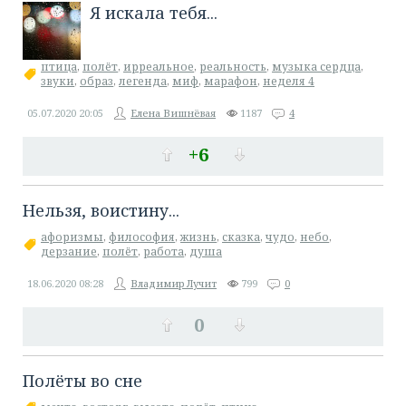
Я искала тебя...
птица
,
полёт
,
ирреальное
,
реальность
,
музыка сердца
,
звуки
,
образ
,
легенда
,
миф
,
марафон
,
неделя 4
05.07.2020
20:05
Елена Вишнёвая
1187
4
+6
Нельзя, воистину...
афоризмы
,
философия
,
жизнь
,
сказка
,
чудо
,
небо
,
дерзание
,
полёт
,
работа
,
душа
18.06.2020
08:28
Владимир Лучит
799
0
0
Полёты во сне