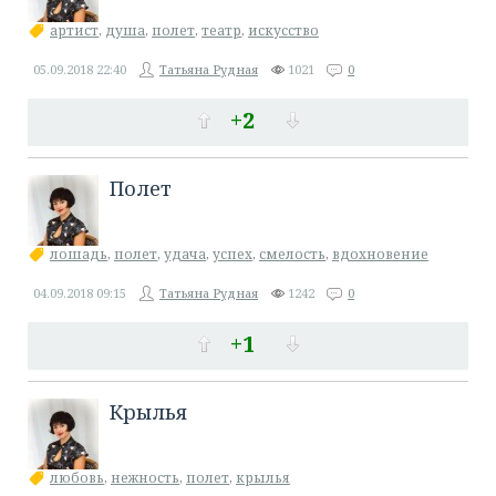
артист
,
душа
,
полет
,
театр
,
искусство
05.09.2018
22:40
Татьяна Рудная
1021
0
+2
Полет
лошадь
,
полет
,
удача
,
успех
,
смелость
,
вдохновение
04.09.2018
09:15
Татьяна Рудная
1242
0
+1
Крылья
любовь
,
нежность
,
полет
,
крылья