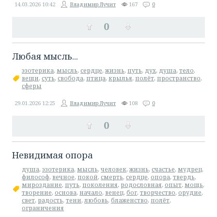
14.03.2026
10:42
Владимир Лучит
167
0
0
Любая мысль...
эзотерика
,
мысль
,
сердце
,
жизнь
,
путь
,
дух
,
душа
,
тело
,
вещи
,
суть
,
свобода
,
птица
,
крылья
,
полёт
,
пространство
,
сферы
29.01.2026
12:25
Владимир Лучит
108
0
0
Невидимая опора
душа
,
эзотерика
,
мысль
,
человек
,
жизнь
,
счастье
,
мудрец
,
философ
,
вечное
,
покой
,
смерть
,
сердце
,
опора
,
твердь
,
мироздание
,
путь
,
поколения
,
родословная
,
опыт
,
мощь
,
творение
,
основа
,
начало
,
венец
,
бог
,
творчество
,
орудие
,
свет
,
радость
,
тени
,
любовь
,
блаженство
,
полёт
,
ограничения