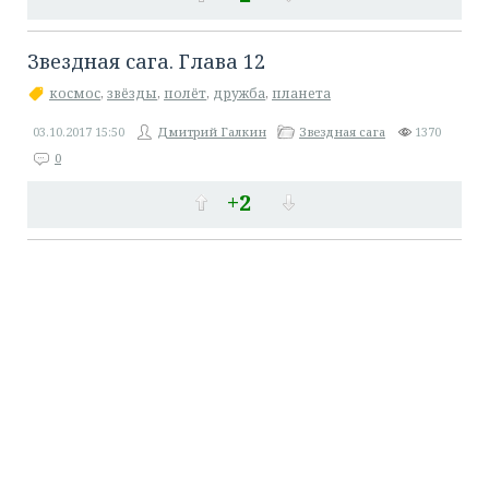
Звездная сага. Глава 12
космос
,
звёзды
,
полёт
,
дружба
,
планета
03.10.2017
15:50
Дмитрий Галкин
Звездная сага
1370
0
+2