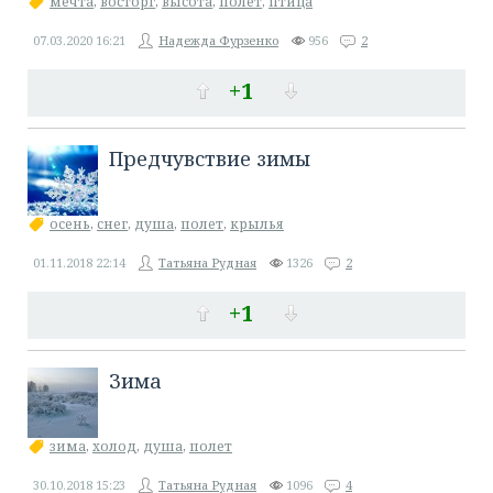
мечта
,
восторг
,
высота
,
полёт
,
птица
07.03.2020
16:21
Надежда Фурзенко
956
2
+1
Предчувствие зимы
осень
,
снег
,
душа
,
полет
,
крылья
01.11.2018
22:14
Татьяна Рудная
1326
2
+1
Зима
зима
,
холод
,
душа
,
полет
30.10.2018
15:23
Татьяна Рудная
1096
4