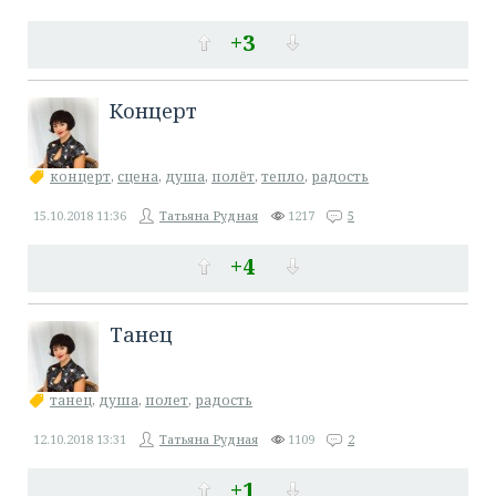
+3
Концерт
концерт
,
сцена
,
душа
,
полёт
,
тепло
,
радость
15.10.2018
11:36
Татьяна Рудная
1217
5
+4
Танец
танец
,
душа
,
полет
,
радость
12.10.2018
13:31
Татьяна Рудная
1109
2
+1