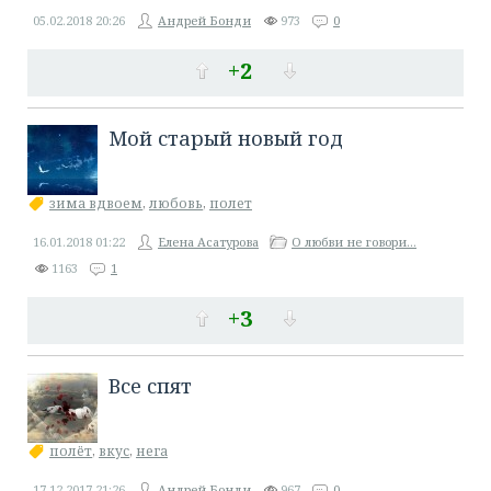
05.02.2018
20:26
Андрей Бонди
973
0
+2
Мой старый новый год
зима вдвоем
,
любовь
,
полет
16.01.2018
01:22
Елена Асатурова
О любви не говори...
1163
1
+3
Все спят
полёт
,
вкус
,
нега
17.12.2017
21:26
Андрей Бонди
967
0