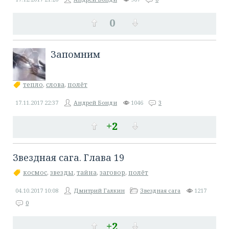
0
Запомним
тепло
,
слова
,
полёт
17.11.2017
22:37
Андрей Бонди
1046
3
+2
Звездная сага. Глава 19
космос
,
звезды
,
тайна
,
заговор
,
полёт
04.10.2017
10:08
Дмитрий Галкин
Звездная сага
1217
0
+2