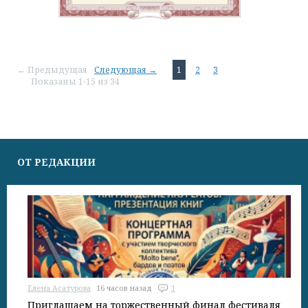
← Предыдущая
Следующая →
1
2
3
Показаны 1-15 из 34
ОТ РЕДАКЦИИ
Елена Асатурова
16 часов назад
1
Приглашаем на торжественный финал фестиваля